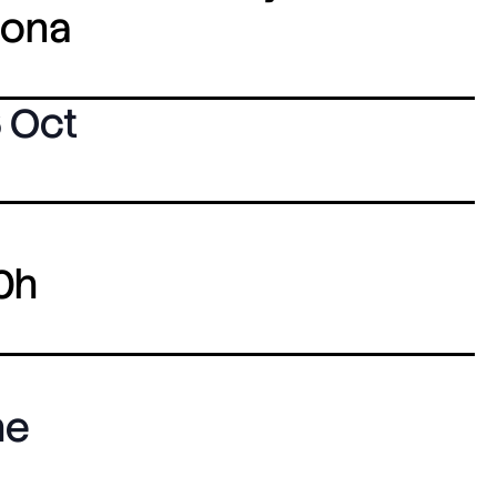
lona
 Oct
0h
he