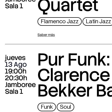
Quartet
Sala 1
Flamenco Jazz
Latin Jazz
Saber más
Pur Funk:
jueves
13 Ago
Clarence
19:00h
20:30h
Bekker B
Jamboree
Sala 1
Funk
Soul