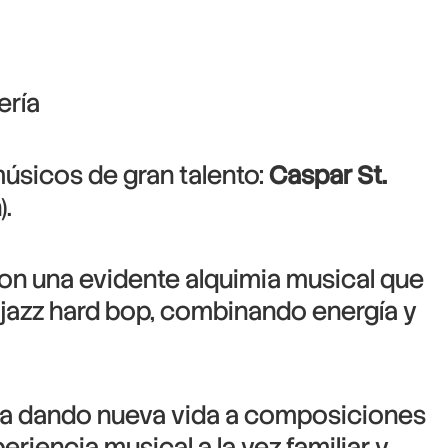
ería
úsicos de gran talento:
Caspar St.
.
ron una evidente alquimia musical que
l jazz hard bop, combinando energía y
ruta dando nueva vida a composiciones
iencia musical a la vez familiar y