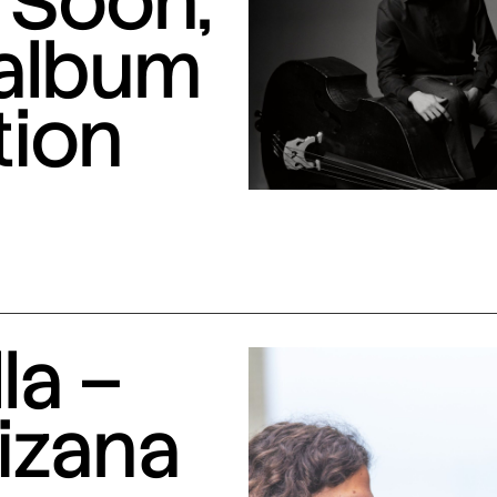
 Soon,
 album
tion
la –
izana