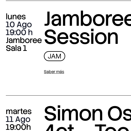
Jambore
lunes
10 Ago
Session
19:00
Jamboree
Sala 1
JAM
Saber más
Simon O
martes
11 Ago
19:00h