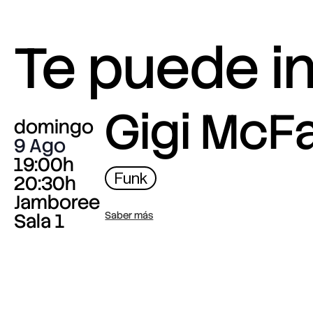
Te puede i
Gigi McF
domingo
9 Ago
19:00h
Funk
20:30h
Jamboree
Sala 1
Saber más