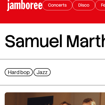
Concerts
Disco
Fe
Samuel Marth
Hard bop
Jazz