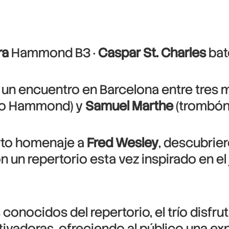
ra
Hammond B3 ·
Caspar St. Charles
bat
un encuentro en Barcelona entre tres m
o Hammond) y
Samuel Marthe
(trombón)
rto homenaje a
Fred Wesley
, descubrie
on un repertorio esta vez inspirado en e
conocidos del repertorio, el trío disf
adoras, ofreciendo al público una exper