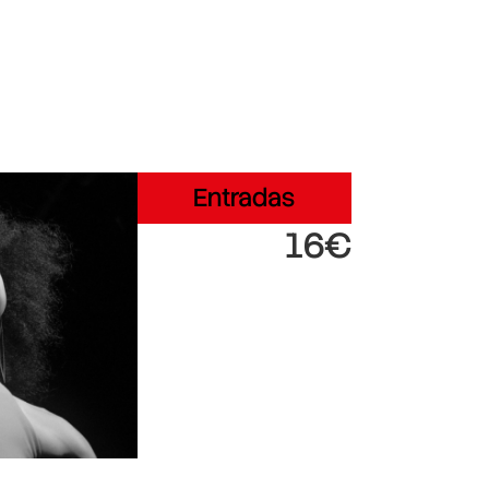
Entradas
16€