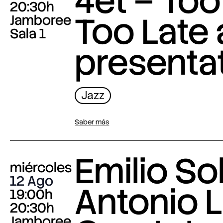
4et – Too
20:30h
Too Late
Jamboree
Sala 1
presenta
Jazz
Saber más
Emilio Sol
miércoles
12 Ago
Antonio L
19:00h
20:30h
Jamboree