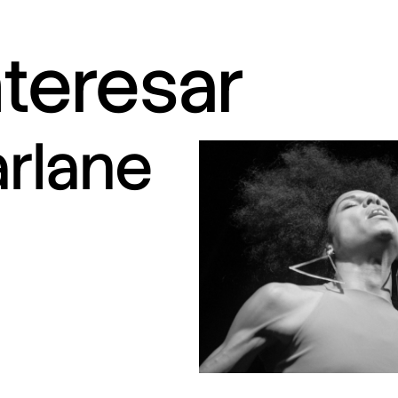
nteresar
arlane