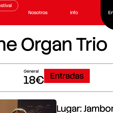
stival
Nosotros
Info
En
e Organ Trio
General
Entradas
18€
Lugar: Jambore