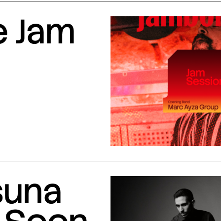
e Jam
suna