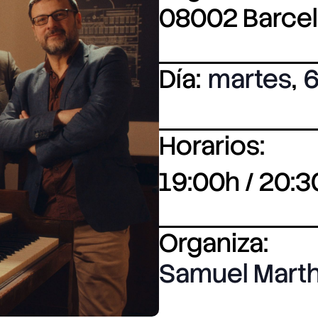
08002 Barce
Día:
martes
,
6
Horarios:
19:00h / 20:3
Organiza:
Samuel Mart