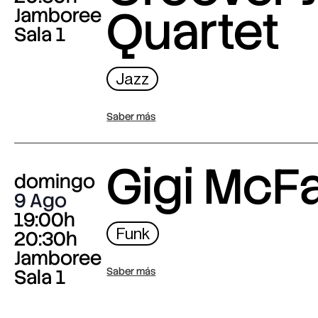
Quartet
Jamboree
Sala 1
Jazz
Saber más
Gigi McF
domingo
9 Ago
19:00h
Funk
20:30h
Jamboree
Sala 1
Saber más