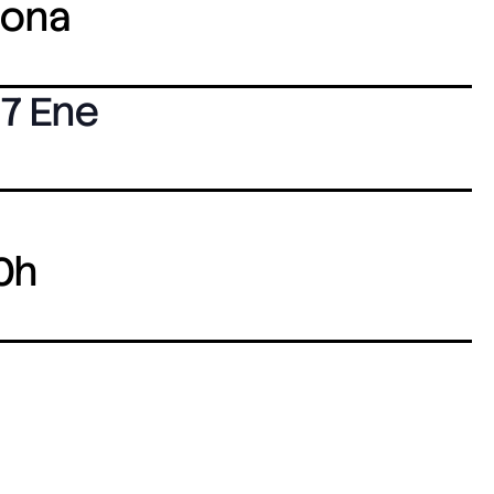
lona
7 Ene
0h