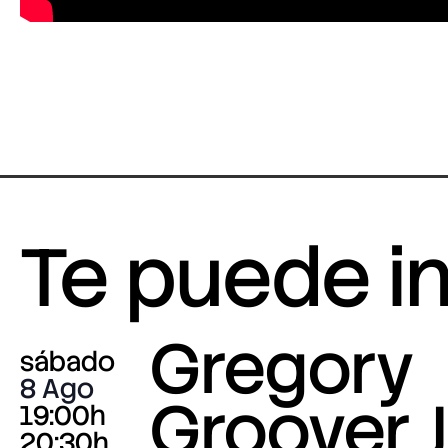
Te puede i
Gregory
sábado
8 Ago
Groover J
19:00h
20:30h