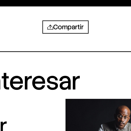
Compartir
nteresar
r