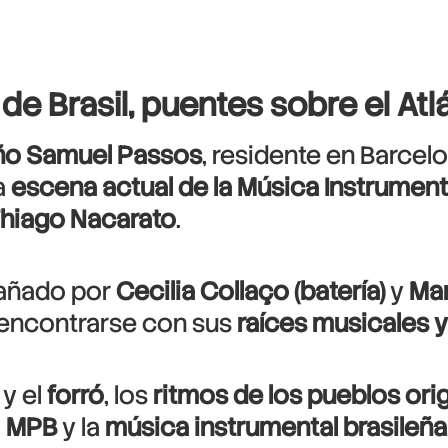
de Brasil, puentes sobre el Atl
eño Samuel Passos
, residente en Barce
a
escena actual de la Música Instrument
hiago Nacarato
.
añado por
Cecilia Collaço (batería)
y
Mar
encontrarse con sus
raíces musicales y
y el
forró
, los
ritmos de los pueblos ori
a
MPB
y la
música instrumental brasileña