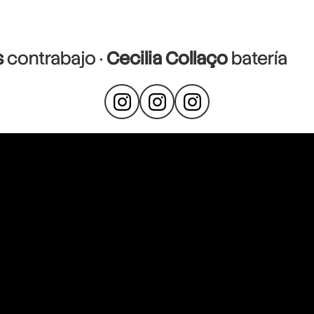
s
contrabajo ·
Cecilia Collaço
batería