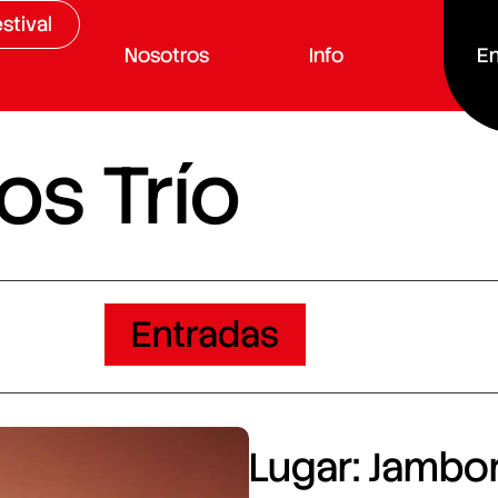
stival
Nosotros
Info
En
os Trío
Entradas
Lugar: Jambore