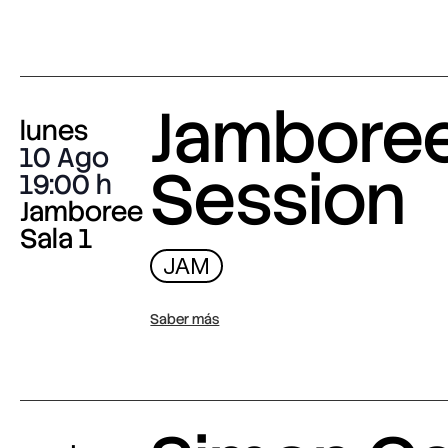
Jambore
lunes
10 Ago
Session
19:00
Jamboree
Sala 1
JAM
Saber más