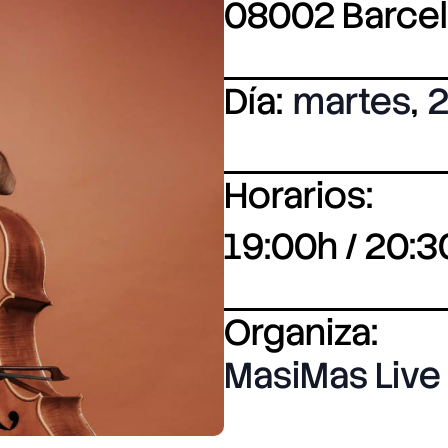
08002 Barce
Día:
martes
,
2
Horarios:
19:00h / 20:3
Organiza:
MasiMas Live