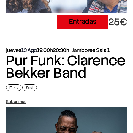
25€
Entradas
jueves
13 Ago
19:00h
20:30h
Jamboree Sala 1
Pur Funk: Clarence
Bekker Band
Funk
Soul
Saber más