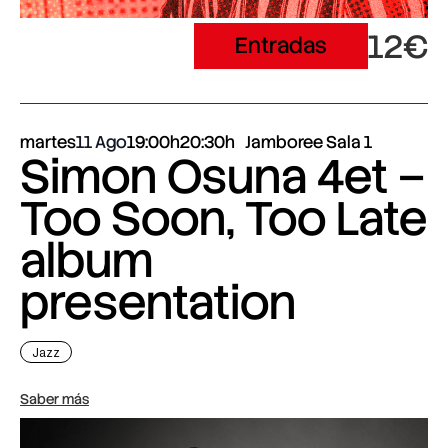
12€
Entradas
martes
11 Ago
19:00h
20:30h
Jamboree Sala 1
Simon Osuna 4et –
Too Soon, Too Late
album
presentation
Jazz
Saber más