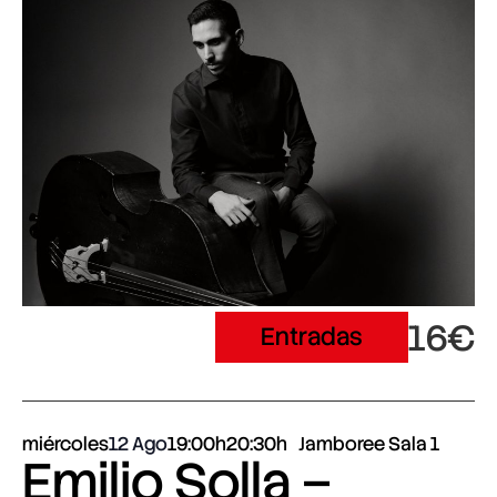
16€
Entradas
miércoles
12 Ago
19:00h
20:30h
Jamboree Sala 1
Emilio Solla –