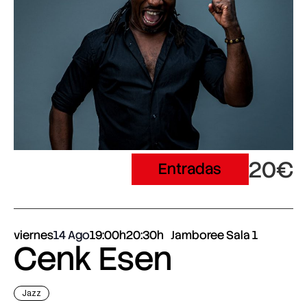
20€
Entradas
viernes
14 Ago
19:00h
20:30h
Jamboree Sala 1
Cenk Esen
Jazz