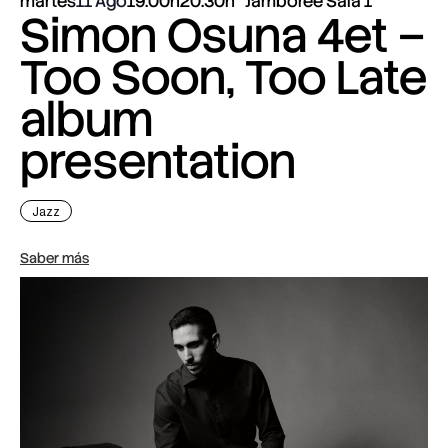
martes
11 Ago
19:00h
20:30h
Jamboree Sala 1
Simon Osuna 4et –
Too Soon, Too Late
album
presentation
Jazz
Saber más