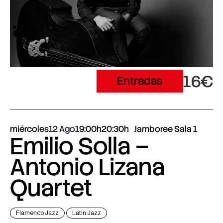
16€
Entradas
miércoles
12 Ago
19:00h
20:30h
Jamboree Sala 1
Emilio Solla –
Antonio Lizana
Quartet
Flamenco Jazz
Latin Jazz