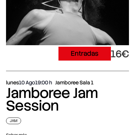
16€
Entradas
lunes
10 Ago
19:00
Jamboree Sala 1
Jamboree Jam
Session
JAM
Saber más