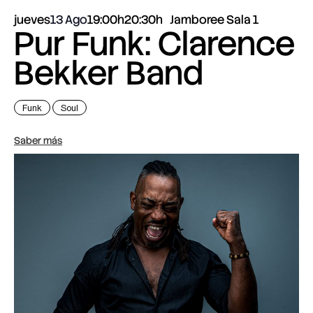
jueves
13 Ago
19:00h
20:30h
Jamboree Sala 1
Pur Funk: Clarence
Bekker Band
Funk
Soul
Saber más