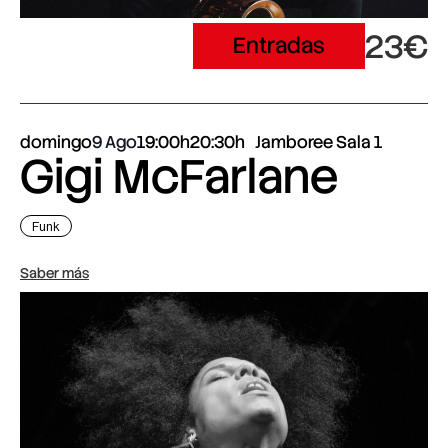
23€
Entradas
domingo
9 Ago
19:00h
20:30h
Jamboree Sala 1
Gigi McFarlane
Funk
Saber más