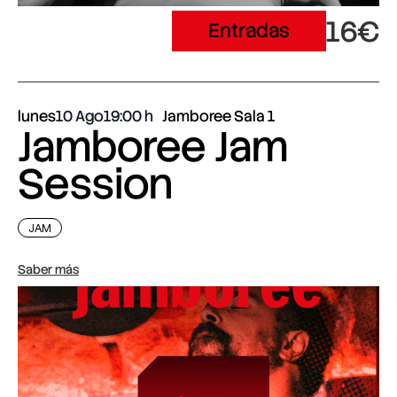
16€
Entradas
lunes
10 Ago
19:00
Jamboree Sala 1
Jamboree Jam
Session
JAM
Saber más