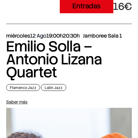
16€
Entradas
miércoles
12 Ago
19:00h
20:30h
Jamboree Sala 1
Emilio Solla –
Antonio Lizana
Quartet
Flamenco Jazz
Latin Jazz
Saber más