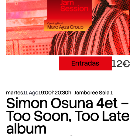
12€
Entradas
martes
11 Ago
19:00h
20:30h
Jamboree Sala 1
Simon Osuna 4et –
Too Soon, Too Late
album