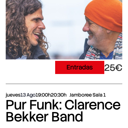
25€
Entradas
jueves
13 Ago
19:00h
20:30h
Jamboree Sala 1
Pur Funk: Clarence
Bekker Band