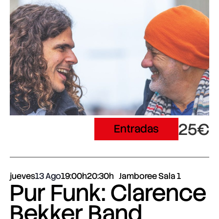
25€
Entradas
jueves
13 Ago
19:00h
20:30h
Jamboree Sala 1
Pur Funk: Clarence
Bekker Band