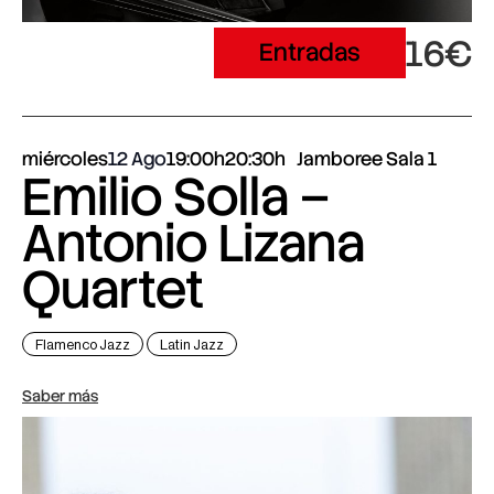
16€
Entradas
miércoles
12 Ago
19:00h
20:30h
Jamboree Sala 1
Emilio Solla –
Antonio Lizana
Quartet
Flamenco Jazz
Latin Jazz
Saber más