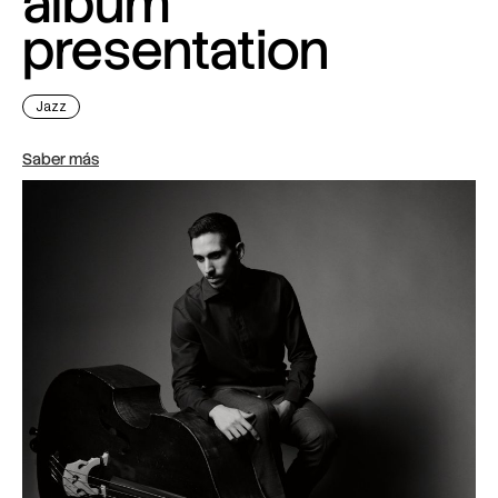
album
presentation
Jazz
Saber más