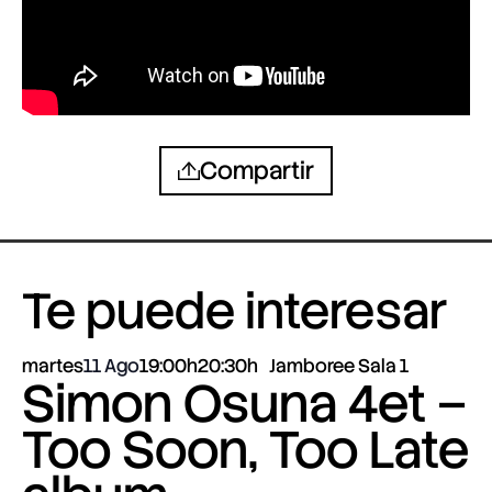
Compartir
Te puede interesar
martes
11 Ago
19:00h
20:30h
Jamboree Sala 1
Simon Osuna 4et –
Too Soon, Too Late