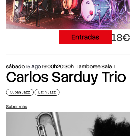
18€
Entradas
sábado
15 Ago
19:00h
20:30h
Jamboree Sala 1
Carlos Sarduy Trio
Cuban Jazz
Latin Jazz
Saber más