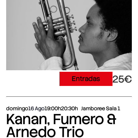
25€
Entradas
domingo
16 Ago
19:00h
20:30h
Jamboree Sala 1
Kanan, Fumero &
Arnedo Trio