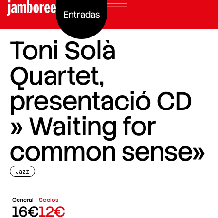
Entradas
Toni Solà
Quartet,
presentació CD
» Waiting for
common sense»
Jazz
General
Socios
16€
12€