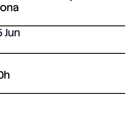
lona
5 Jun
0h