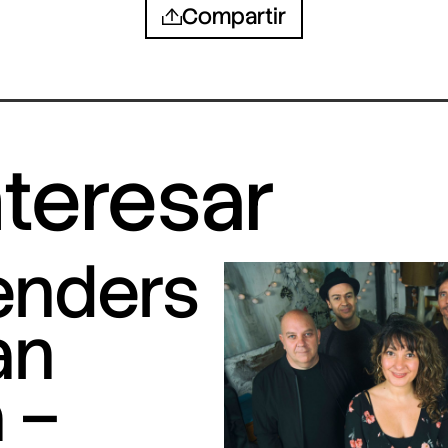
Compartir
nteresar
tenders
an
 –