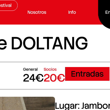
stival
Nosotros
Info
En
he DOLTANG
General
Socios
Entradas
24€
20€
Lugar: Jambore