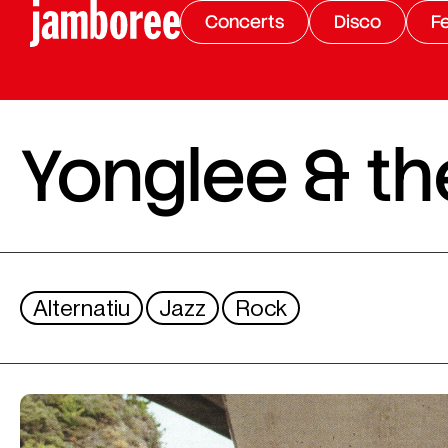
Concerts
Disco
Fe
Yonglee & t
Alternatiu
Jazz
Rock