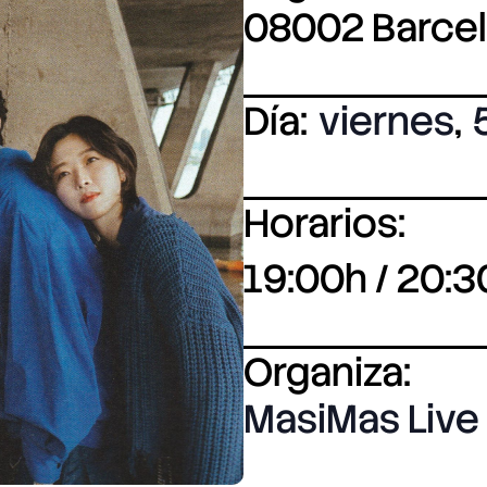
08002 Barce
Día:
viernes
,
Horarios:
19:00h / 20:3
Organiza:
MasiMas Live