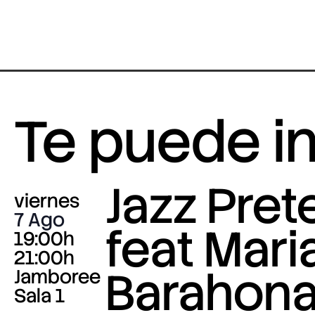
Te puede i
Jazz Pre
viernes
7 Ago
feat Mari
19:00h
21:00h
Barahona
Jamboree
Sala 1