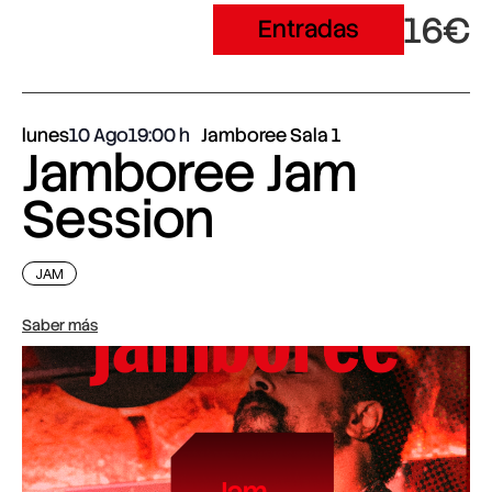
16€
Entradas
lunes
10 Ago
19:00
Jamboree Sala 1
Jamboree Jam
Session
JAM
Saber más