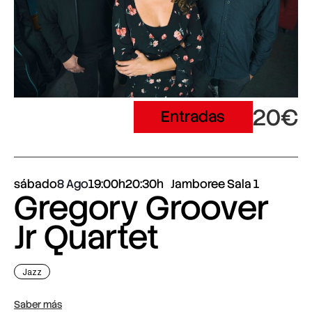
20€
Entradas
sábado
8 Ago
19:00h
20:30h
Jamboree Sala 1
Gregory Groover
Jr Quartet
Jazz
Saber más