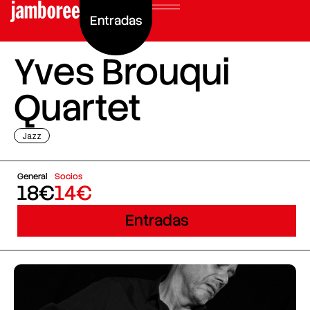
Entradas
Yves Brouqui
Quartet
Jazz
General
Socios
18€
14€
Entradas