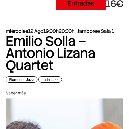
16€
Entradas
miércoles
12 Ago
19:00h
20:30h
Jamboree Sala 1
Emilio Solla –
Antonio Lizana
Quartet
Flamenco Jazz
Latin Jazz
Saber más