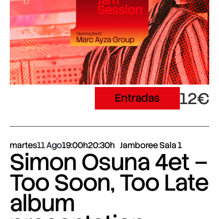
12€
Entradas
martes
11 Ago
19:00h
20:30h
Jamboree Sala 1
Simon Osuna 4et –
Too Soon, Too Late
album