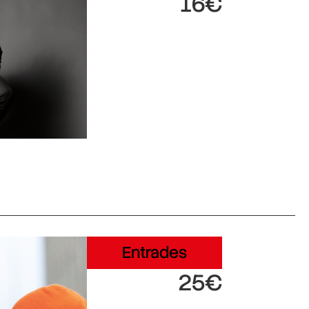
16€
Entrades
25€