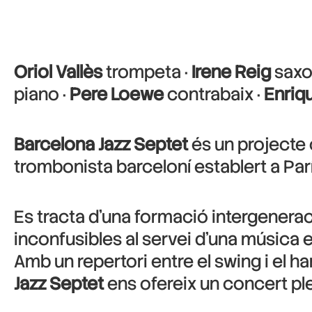
Oriol Vallès
trompeta ·
Irene Reig
saxo 
piano ·
Pere Loewe
contrabaix ·
Enriq
Barcelona Jazz Septet
és un projecte 
trombonista barceloní establert a Par
Es tracta d’una formació intergenera
inconfusibles al servei d’una música 
Amb un repertori entre el swing i el
Jazz Septet
ens ofereix un concert ple d