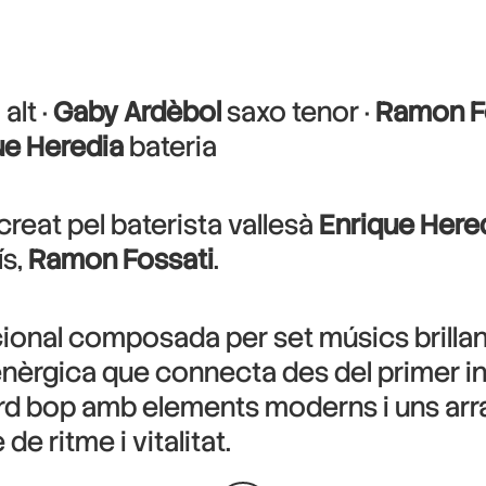
alt ·
Gaby Ardèbol
saxo tenor ·
Ramon F
ue Heredia
bateria
creat pel baterista vallesà
Enrique Here
ís,
Ramon Fossati
.
cional composada per set músics brilla
enèrgica que connecta des del primer in
 hard bop amb elements moderns i uns a
e ritme i vitalitat.