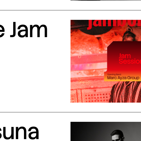
e Jam
suna