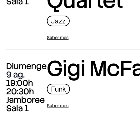
Quartet
Sala 1
Jazz
Saber més
Gigi McF
Diumenge
9 ag.
19:00h
Funk
20:30h
Jamboree
Sala 1
Saber més