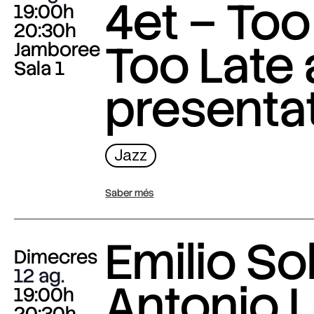
4et – Too
19:00h
20:30h
Too Late
Jamboree
Sala 1
presenta
Jazz
Saber més
Emilio Sol
Dimecres
12 ag.
Antonio L
19:00h
20:30h