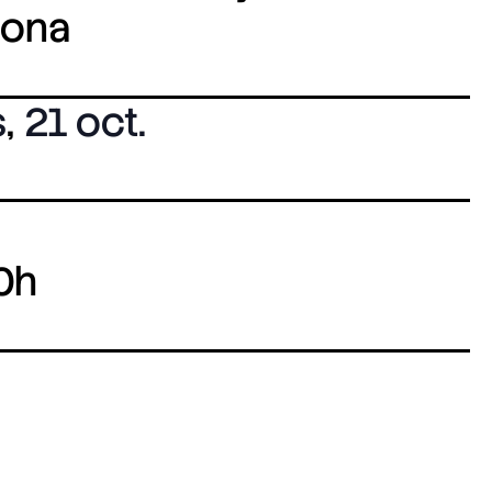
lona
s
,
21 oct.
0h