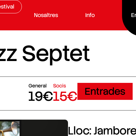
stival
Nosaltres
Info
E
zz Septet
General
Socis
Entrades
19€
15€
Lloc: Jamboree