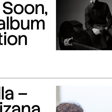
 Soon,
 album
tion
la –
izana