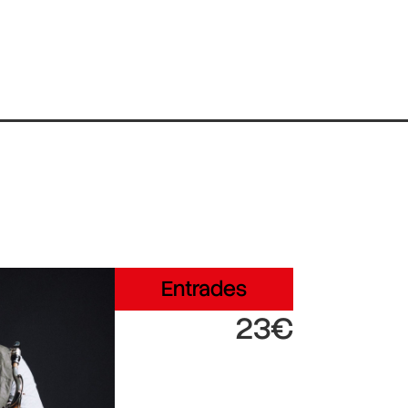
Entrades
23€