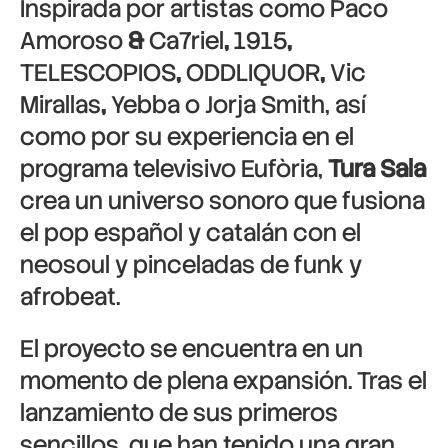
Inspirada por artistas como
Paco
Amoroso
&
Ca7riel
,
1915
,
TELESCOPIOS
,
ODDLIQUOR
,
Vic
Mirallas
,
Yebba
o
Jorja Smith
, así
como por su experiencia en el
programa televisivo
Eufòria
,
Tura Sala
crea un universo sonoro que fusiona
el pop español y catalán con el
neosoul y pinceladas de funk y
afrobeat.
El proyecto se encuentra en un
momento de plena expansión. Tras el
lanzamiento de sus primeros
sencillos, que han tenido una gran