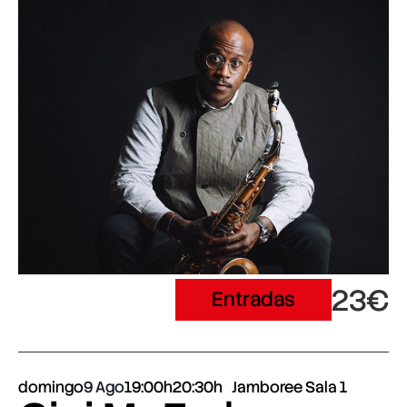
23€
Entradas
domingo
9 Ago
19:00h
20:30h
Jamboree Sala 1