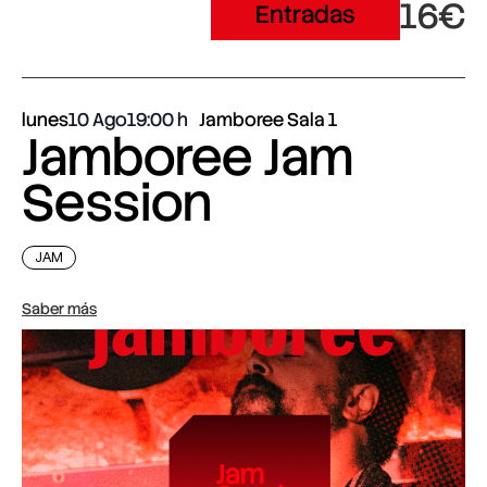
16€
Entradas
lunes
10 Ago
19:00
Jamboree Sala 1
Jamboree Jam
Session
JAM
Saber más