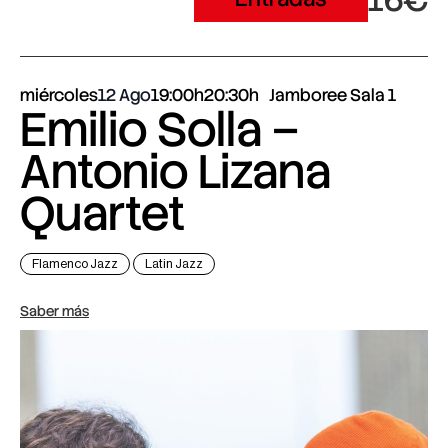
16€
miércoles
12 Ago
19:00h
20:30h
Jamboree Sala 1
Emilio Solla –
Antonio Lizana
Quartet
Flamenco Jazz
Latin Jazz
Saber más