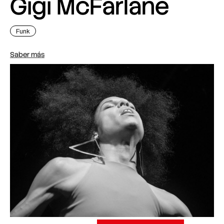
Gigi McFarlane
Funk
Saber más