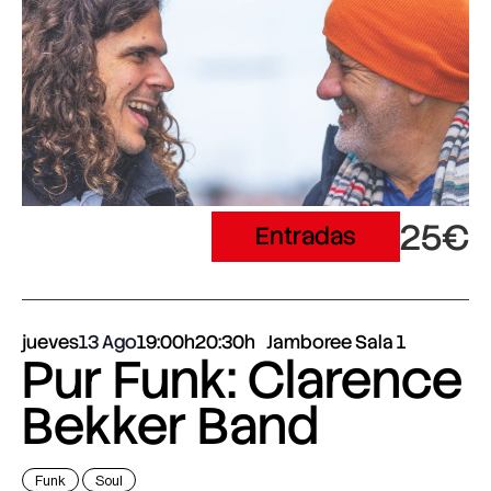
25€
Entradas
jueves
13 Ago
19:00h
20:30h
Jamboree Sala 1
Pur Funk: Clarence
Bekker Band
Funk
Soul