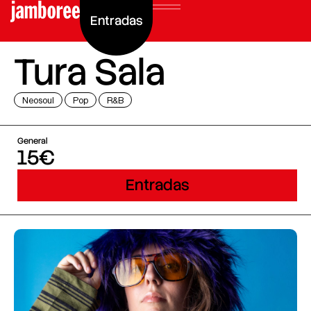
Entradas
Tura Sala
Neosoul
Pop
R&B
General
15€
Entradas