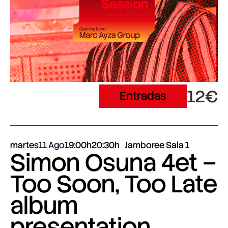
12€
Entradas
martes
11 Ago
19:00h
20:30h
Jamboree Sala 1
Simon Osuna 4et –
Too Soon, Too Late
album
presentation