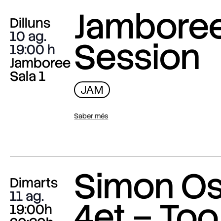
Jambore
Dilluns
10 ag.
Session
19:00
Jamboree
Sala 1
JAM
Saber més
Simon O
Dimarts
11 ag.
4et – Too
19:00h