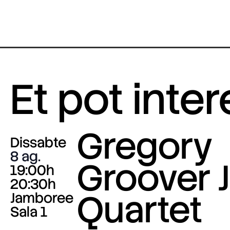
Et pot inte
Gregory
Dissabte
8 ag.
Groover J
19:00h
20:30h
Quartet
Jamboree
Sala 1