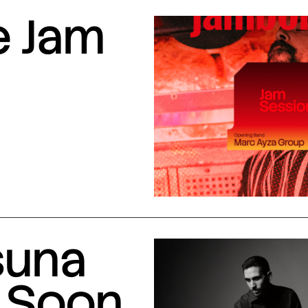
e Jam
suna
 Soon,