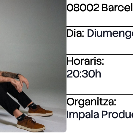
08002 Barce
Dia:
Diumeng
Horaris:
20:30
Organitza:
Impala Produ