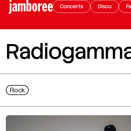
Concerts
Disco
Fe
Radiogamm
Rock