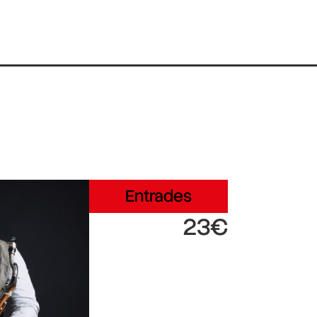
Entrades
23€