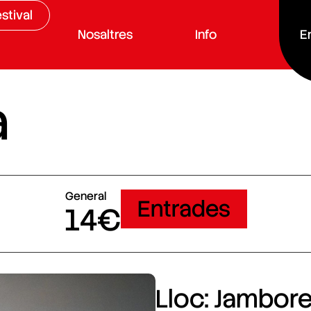
stival
Nosaltres
Info
E
a
General
Entrades
14€
Lloc: Jamboree