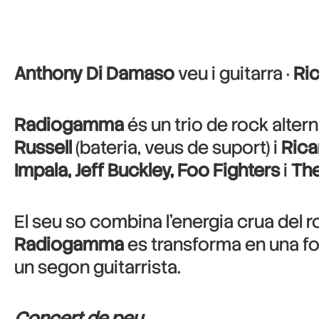
Anthony Di Damaso
veu i guitarra ·
Ric
Radiogamma
és un trio de rock alte
Russell
(bateria, veus de suport) i
Rica
Impala, Jeff Buckley, Foo Fighters
i
The
El seu so combina l’energia crua del r
Radiogamma
es transforma en una fo
un segon guitarrista.
Concert de peu.