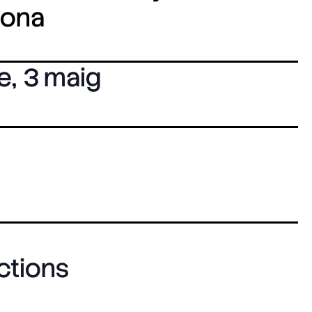
lona
e
,
3 maig
ctions