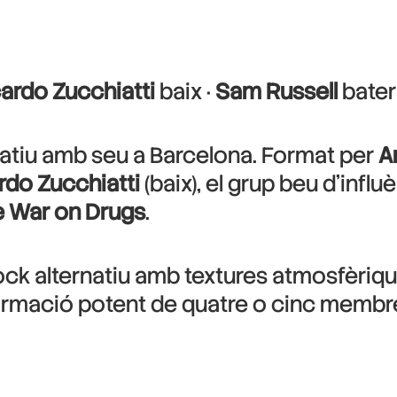
ardo Zucchiatti
baix ·
Sam Russell
bater
rnatiu amb seu a Barcelona. Format per
A
rdo Zucchiatti
(baix), el grup beu d’inf
 War on Drugs
.
ock alternatiu amb textures atmosfèrique
rmació potent de quatre o cinc membres