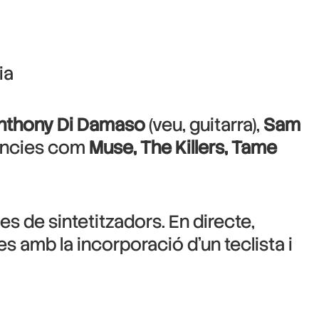
ia
nthony Di Damaso
(veu, guitarra),
Sam
luències com
Muse, The Killers, Tame
s de sintetitzadors. En directe,
 amb la incorporació d’un teclista i