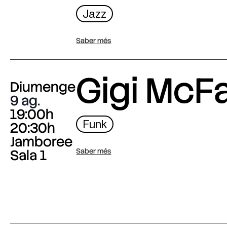
Jazz
Saber més
Gigi McF
Diumenge
9 ag.
19:00h
Funk
20:30h
Jamboree
Sala 1
Saber més