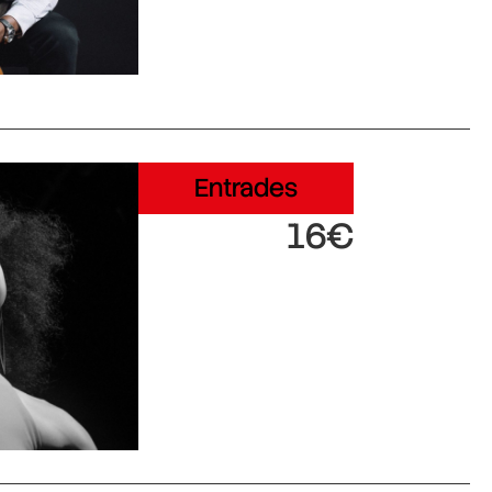
Entrades
16€