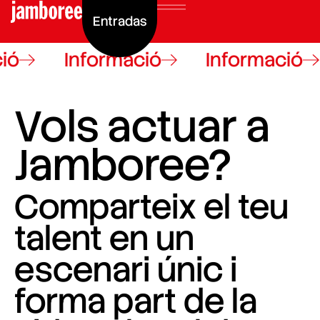
Entradas
ió
Informació
Informació
Vols actuar a
Jamboree?
Comparteix el teu
talent en un
escenari únic i
forma part de la