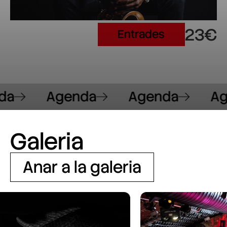
23€
Entrades
a
Agenda
Agenda
Ag
Galeria
Anar a la galeria