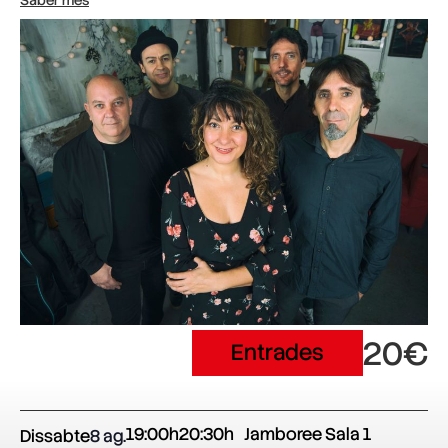
Saber més
20€
Entrades
19:00h
20:30h
Jamboree Sala 1
Dissabte
8 ag.