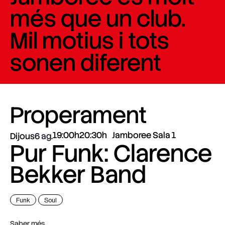
més que un club.
Mil motius i tots
sonen diferent​
Properament
19:00h
20:30h
Jamboree Sala 1
Dijous
6 ag.
Pur Funk: Clarence
Bekker Band
Funk
Soul
Saber més