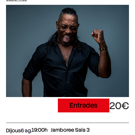
20€
Entrades
19:00h
Jamboree Sala 3
Dijous
6 ag.