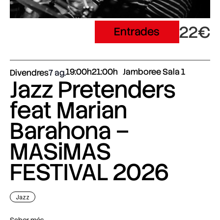
22€
Entrades
19:00h
21:00h
Jamboree Sala 1
Divendres
7 ag.
Jazz Pretenders
feat Marian
Barahona –
MASiMAS
FESTIVAL 2026
Jazz