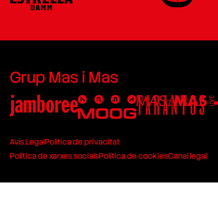
Grup Mas i Mas
Avís Legal
Política de privacitat
Política de xarxes socials
Política de cookies
Canal legal