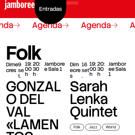
Entradas
nda
Agenda
Agenda
A
Folk
19:
20:
Jambore
19:
20:
Jambor
Dime
9
Dim
16
00
30
e Sala 1
00
30
ee Sala
cres
se
ecre
set
h
h
h
h
1
t.
s
.
GONZAL
Sarah
O DEL
Lenka
VAL
Quintet
«LAMEN
Folk
Jazz
World