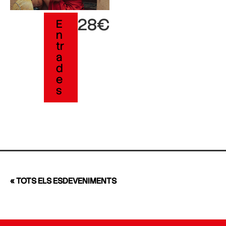
28€
E
n
tr
a
d
e
s
« TOTS ELS ESDEVENIMENTS