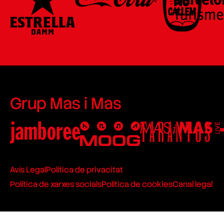
Grup Mas i Mas
Avís Legal
Política de privacitat
Política de xarxes socials
Política de cookies
Canal legal