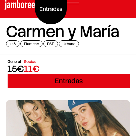
Entradas
Carmen y María
+18
Flamenc
R&B
Urbano
General
Socios
15€
11€
Entradas