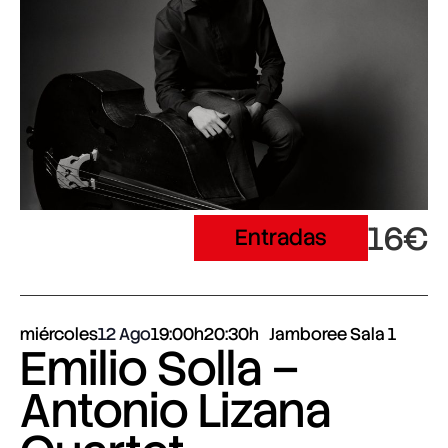
16€
Entradas
miércoles
12 Ago
19:00h
20:30h
Jamboree Sala 1
Emilio Solla –
Antonio Lizana