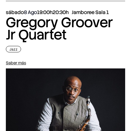
sábado
8 Ago
19:00h
20:30h
Jamboree Sala 1
Gregory Groover
Jr Quartet
Jazz
Saber más