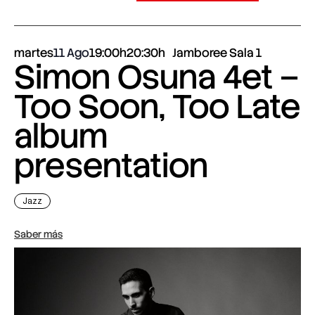
martes
11 Ago
19:00h
20:30h
Jamboree Sala 1
Simon Osuna 4et –
Too Soon, Too Late
album
presentation
Jazz
Saber más