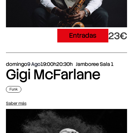
23€
Entradas
domingo
9 Ago
19:00h
20:30h
Jamboree Sala 1
Gigi McFarlane
Funk
Saber más