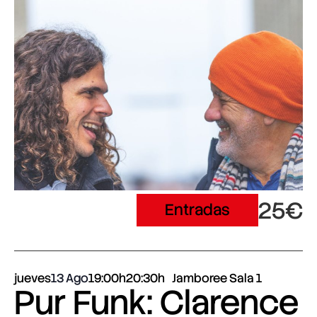
25€
Entradas
jueves
13 Ago
19:00h
20:30h
Jamboree Sala 1
Pur Funk: Clarence