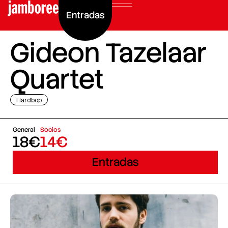
Entradas
Gideon Tazelaar
Quartet
Hardbop
General
Socios
18€
14€
Entradas