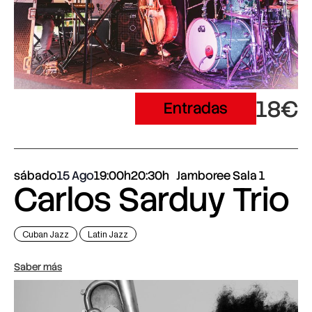
18€
Entradas
sábado
15 Ago
19:00h
20:30h
Jamboree Sala 1
Carlos Sarduy Trio
Cuban Jazz
Latin Jazz
Saber más