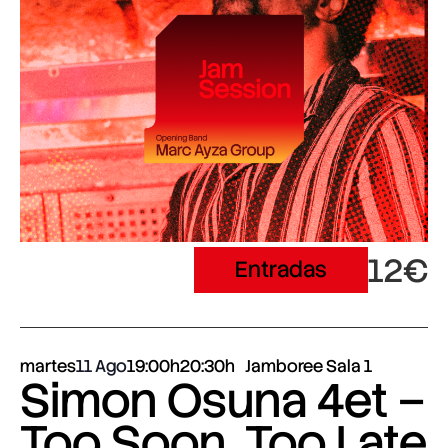
12€
Entradas
martes
11 Ago
19:00h
20:30h
Jamboree Sala 1
Simon Osuna 4et –
Too Soon, Too Late