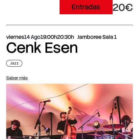
20€
Entradas
viernes
14 Ago
19:00h
20:30h
Jamboree Sala 1
Cenk Esen
Jazz
Saber más