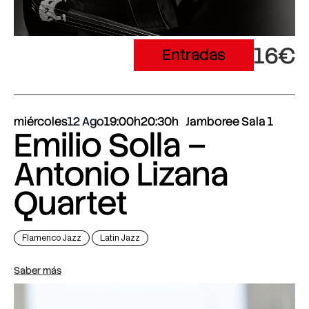
16€
Entradas
miércoles
12 Ago
19:00h
20:30h
Jamboree Sala 1
Emilio Solla –
Antonio Lizana
Quartet
Flamenco Jazz
Latin Jazz
Saber más