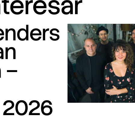
nteresar
tenders
an
 –
S
 2026