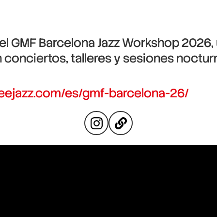
el
GMF Barcelona Jazz Workshop 2026
,
 conciertos, talleres y sesiones nocturn
reejazz.com/es/gmf-barcelona-26/