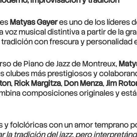
moderno, improvisación y tradición
res
Matyas Gayer
es uno de los líderes
a voz musical distintiva a partir de la g
radición con frescura y personalidad e
rso de Piano de Jazz de Montreux,
Maty
s clubes más prestigiosos y colaborand
ton
,
Rick Margitza
,
Don Menza
,
Jim Roto
ombina composiciones originales y está
y folclóricas con un amor temprano por 
 la tradición del jazz, pero interpretán