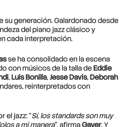
 de su generación. Galardonado desde
randeza del piano jazz clásico y
n cada interpretación.
as
se ha consolidado en la escena
o con músicos de la talla de
Eddie
ndi
,
Luis Bonilla
,
Jesse Davis
,
Deborah
ndares, reinterpretados con
el jazz: “
Sí, los standards son muy
dolos a mi manera
”, afirma
Gayer
. Y