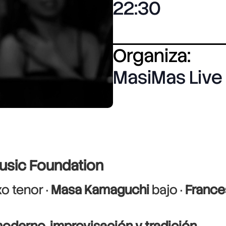
22:30
Organiza:
MasiMas Live
Music Foundation
o tenor ·
Masa Kamaguchi
bajo ·
France