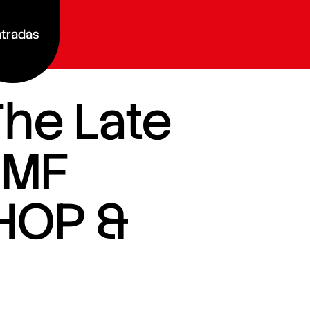
tradas
The Late
GMF
HOP &