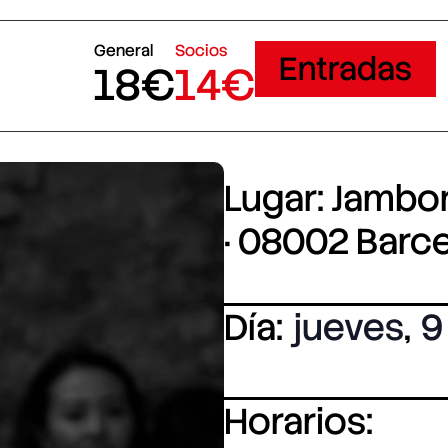
General
Socios
Entradas
18€
14€
Lugar: Jambore
· 08002 Barc
Día:
jueves
,
9
Horarios: