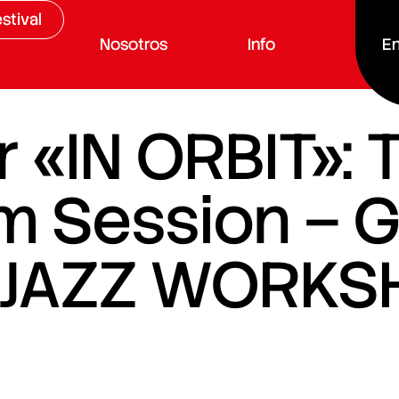
stival
Nosotros
Info
En
 «IN ORBIT»: 
m Session – 
JAZZ WORKS