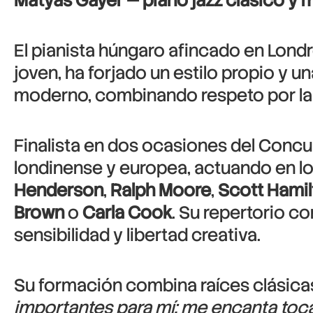
Matyas Gayer — piano jazz clásico y 
El pianista húngaro afincado en Lond
joven, ha forjado un estilo propio y un
moderno, combinando respeto por la t
Finalista en dos ocasiones del Concu
londinense y europea, actuando en lo
Henderson
,
Ralph Moore
,
Scott Hamil
Brown
o
Carla Cook
. Su repertorio c
sensibilidad y libertad creativa.
Su formación combina raíces clásicas 
importantes para mí; me encanta tocar