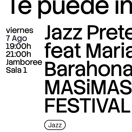
Te puede i
Jazz Pre
viernes
7 Ago
feat Mari
19:00h
21:00h
Barahona
Jamboree
Sala 1
MASiMA
FESTIVAL
Jazz