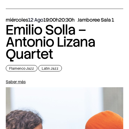
miércoles
12 Ago
19:00h
20:30h
Jamboree Sala 1
Emilio Solla –
Antonio Lizana
Quartet
Flamenco Jazz
Latin Jazz
Saber más