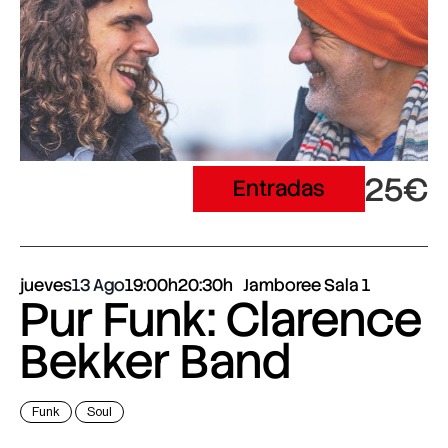
25€
Entradas
jueves
13 Ago
19:00h
20:30h
Jamboree Sala 1
Pur Funk: Clarence
Bekker Band
Funk
Soul