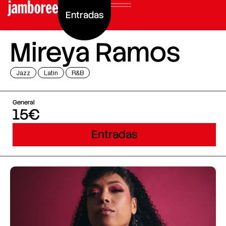
Entradas
Mireya Ramos
Jazz
Latin
R&B
General
15€
Entradas