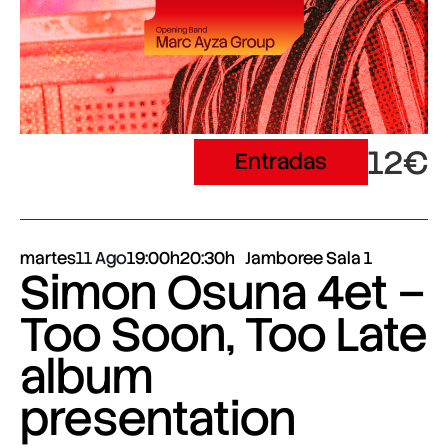
12€
Entradas
martes
11 Ago
19:00h
20:30h
Jamboree Sala 1
Simon Osuna 4et –
Too Soon, Too Late
album
presentation