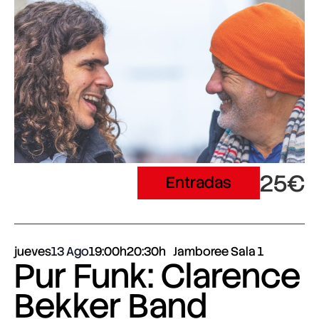
25€
Entradas
jueves
13 Ago
19:00h
20:30h
Jamboree Sala 1
Pur Funk: Clarence
Bekker Band