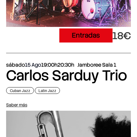
18€
Entradas
sábado
15 Ago
19:00h
20:30h
Jamboree Sala 1
Carlos Sarduy Trio
Cuban Jazz
Latin Jazz
Saber más