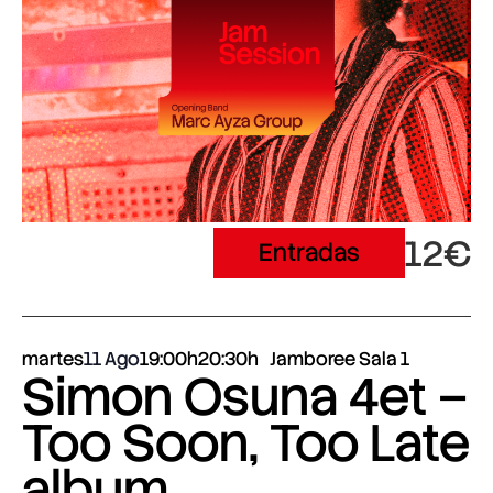
12€
Entradas
martes
11 Ago
19:00h
20:30h
Jamboree Sala 1
Simon Osuna 4et –
Too Soon, Too Late
album