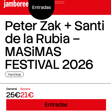
Entradas
Peter Zak + Santi
de la Rubia –
MASiMAS
FESTIVAL 2026
Hard bop
General
Socios
25€
21€
Entradas