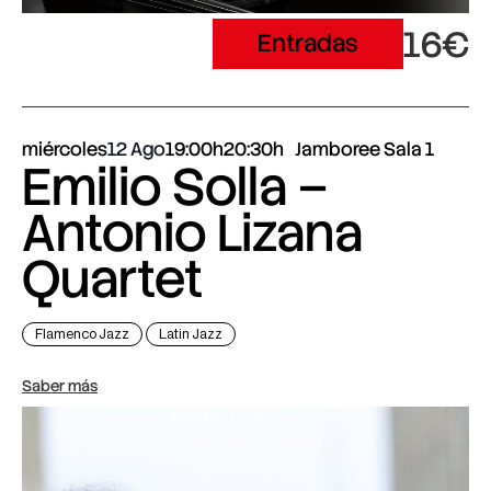
16€
Entradas
miércoles
12 Ago
19:00h
20:30h
Jamboree Sala 1
Emilio Solla –
Antonio Lizana
Quartet
Flamenco Jazz
Latin Jazz
Saber más