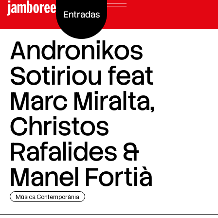
Entradas
Andronikos
Sotiriou feat
Marc Miralta,
Christos
Rafalides &
Manel Fortià
Música Contemporània