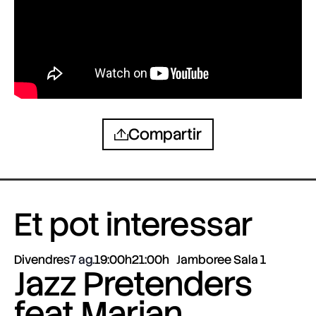
Compartir
Et pot interessar
Divendres
7 ag.
19:00h
21:00h
Jamboree Sala 1
Jazz Pretenders
feat Marian