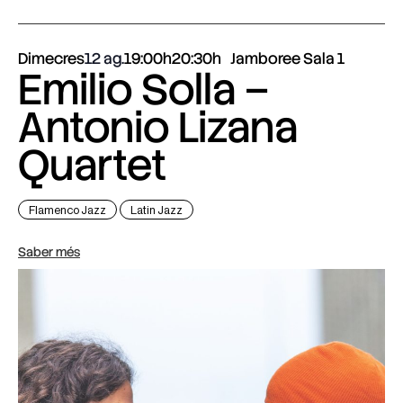
Dimecres
12 ag.
19:00h
20:30h
Jamboree Sala 1
Emilio Solla –
Antonio Lizana
Quartet
Flamenco Jazz
Latin Jazz
Saber més