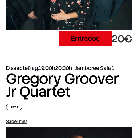
20€
Entrades
Dissabte
8 ag.
19:00h
20:30h
Jamboree Sala 1
Gregory Groover
Jr Quartet
Jazz
Saber més