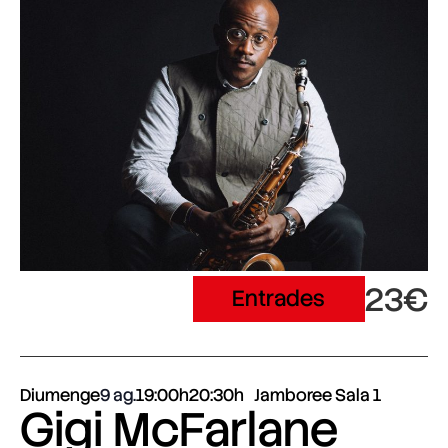
23€
Entrades
Diumenge
9 ag.
19:00h
20:30h
Jamboree Sala 1
Gigi McFarlane