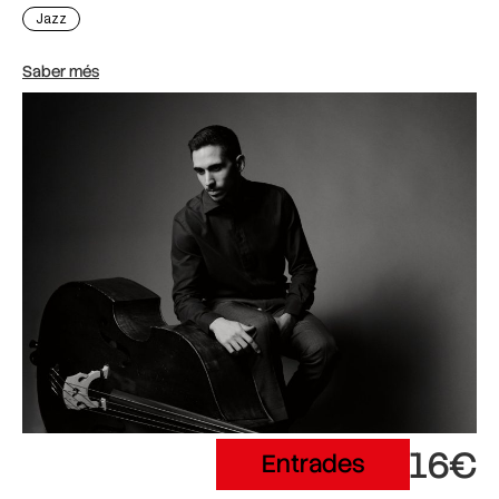
Jazz
Saber més
16€
Entrades