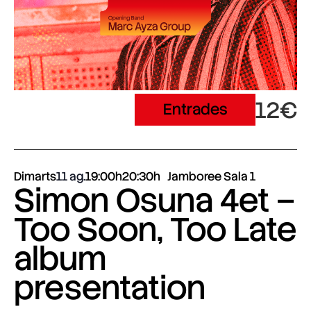
12€
Entrades
Dimarts
11 ag.
19:00h
20:30h
Jamboree Sala 1
Simon Osuna 4et –
Too Soon, Too Late
album
presentation