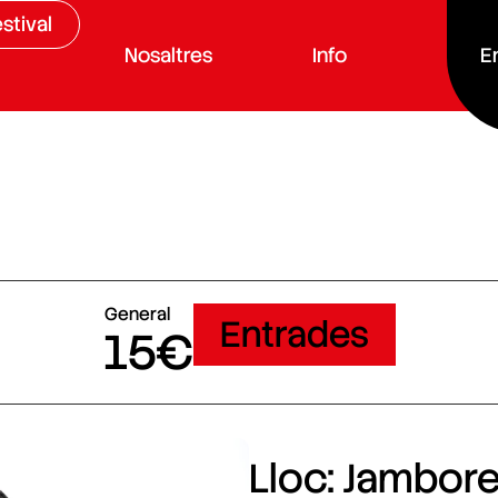
stival
Nosaltres
Info
E
General
Entrades
15€
Lloc: Jamboree