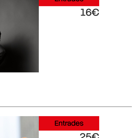
16€
Entrades
25€