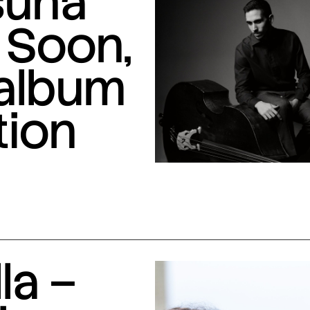
suna
 Soon,
 album
tion
la –