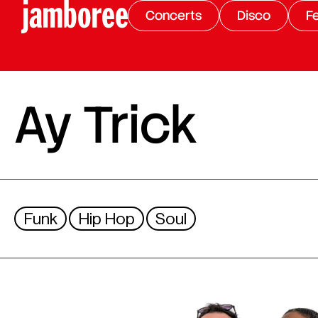
Concerts
Disco
Fe
Ay Trick
Funk
Hip Hop
Soul