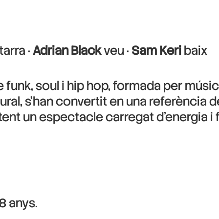
tarra ·
Adrian Black
veu ·
Sam Keri
baix
 funk, soul i hip hop, formada per músi
tural, s’han convertit en una referència 
etent un espectacle carregat d’energia 
8 anys.