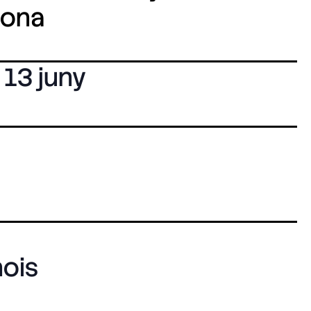
lona
13 juny
ois