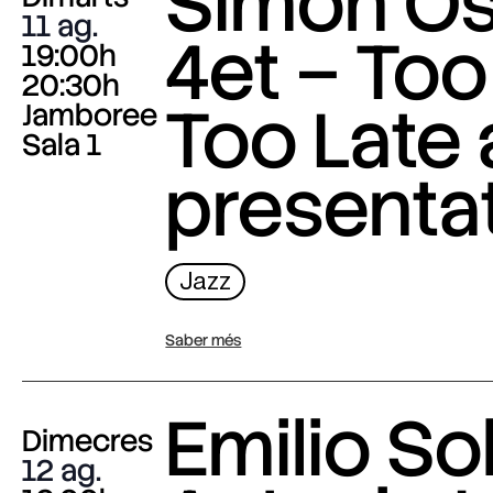
Simon O
11 ag.
4et – Too
19:00h
20:30h
Too Late
Jamboree
Sala 1
presenta
Jazz
Saber més
Emilio Sol
Dimecres
12 ag.