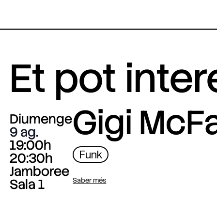
Et pot inte
Gigi McF
Diumenge
9 ag.
19:00h
Funk
20:30h
Jamboree
Sala 1
Saber més