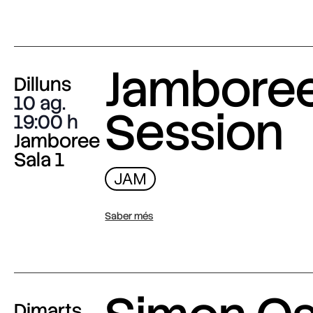
Jambore
Dilluns
10 ag.
Session
19:00
Jamboree
Sala 1
JAM
Saber més
Dimarts