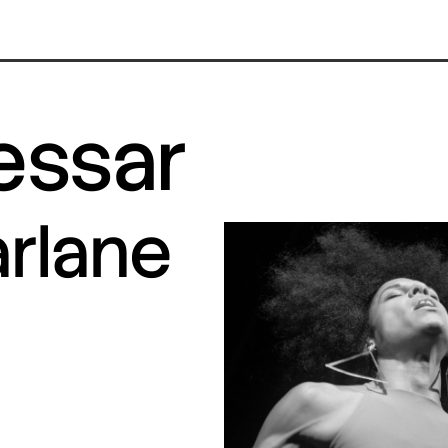
ressar
arlane