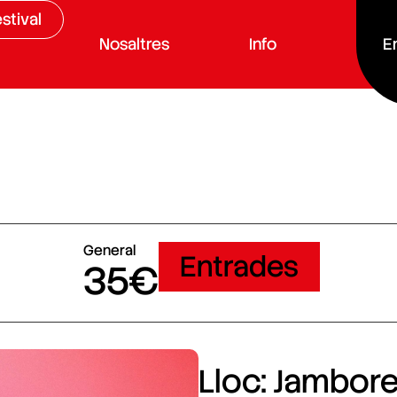
stival
Nosaltres
Info
E
General
Entrades
35€
Lloc: Jamboree