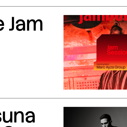
e Jam
suna