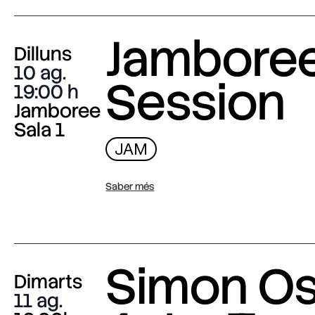
Jambore
Dilluns
10 ag.
Session
19:00
Jamboree
Sala 1
JAM
Saber més
Simon O
Dimarts
11 ag.