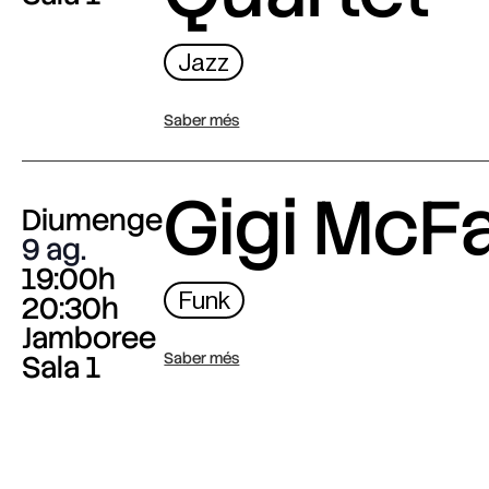
Jazz
Saber més
Gigi McF
Diumenge
9 ag.
19:00h
Funk
20:30h
Jamboree
Sala 1
Saber més