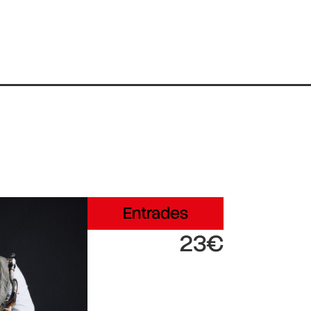
Entrades
23€