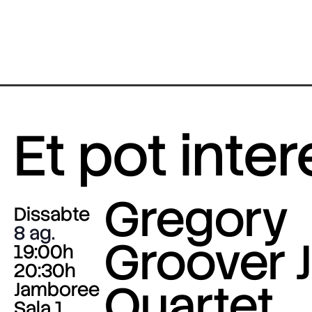
Et pot inte
Gregory
Dissabte
8 ag.
Groover J
19:00h
20:30h
Quartet
Jamboree
Sala 1