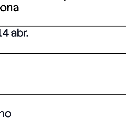
lona
14 abr.
ano