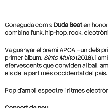
Coneguda com a
Duda Beat
en honor
combina funk, hip-hop, rock, electròni
Va guanyar el premi APCA —un dels pri
primer àlbum,
Sinto Muito
(2018), i a
efervescents que conviden al ball, amb
els de la part més occidental del país.
Pop d’ampli espectre i ritmes electrò
Concert de peu.