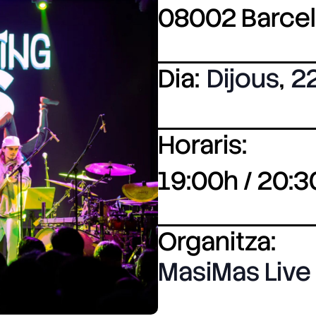
08002 Barce
Dia:
Dijous
,
22
Horaris:
19:00h / 20:3
Organitza:
MasiMas Live