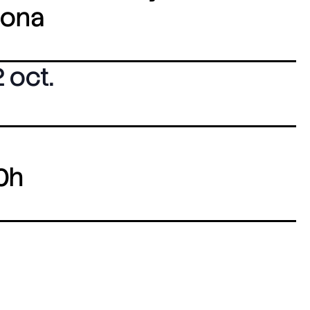
lona
 oct.
0h