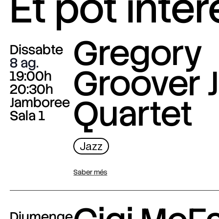
Et pot inte
Gregory
Dissabte
8 ag.
Groover J
19:00h
20:30h
Quartet
Jamboree
Sala 1
Jazz
Saber més
Diumenge