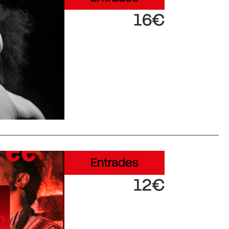
16€
Entrades
12€