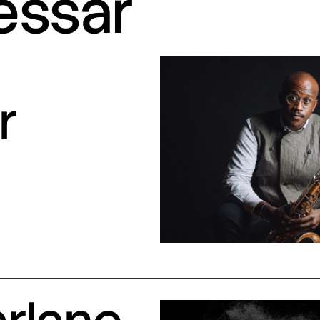
ressar
r