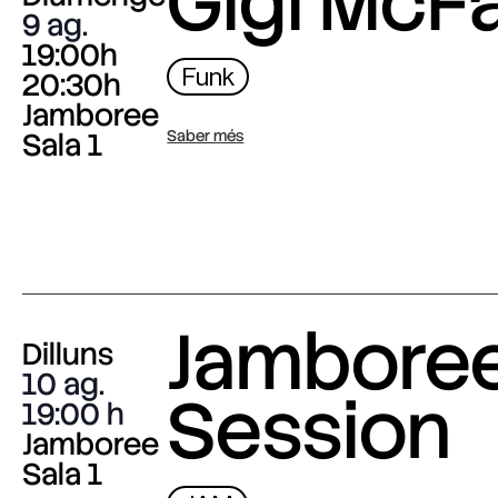
Gigi McF
9 ag.
19:00h
Funk
20:30h
Jamboree
Sala 1
Saber més
Jambore
Dilluns
10 ag.
Session
19:00
Jamboree
Sala 1