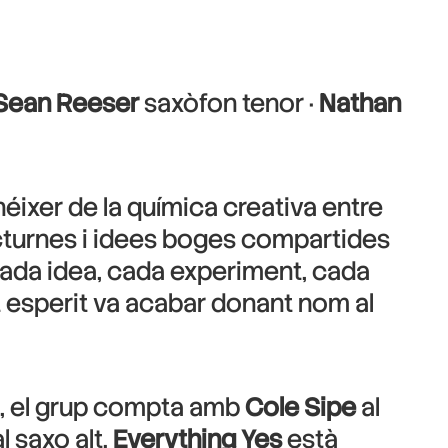
Sean Reeser
saxòfon tenor ·
Nathan
éixer de la química creativa entre
cturnes i idees boges compartides
 Cada idea, cada experiment, cada
st esperit va acabar donant nom al
s, el grup compta amb
Cole Sipe
al
l saxo alt.
Everything Yes
està