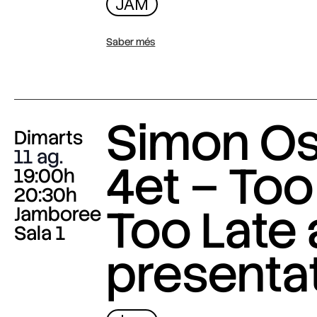
JAM
Saber més
Simon O
Dimarts
11 ag.
4et – Too
19:00h
20:30h
Too Late
Jamboree
Sala 1
presenta