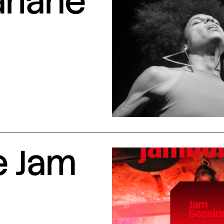
arlane
e Jam