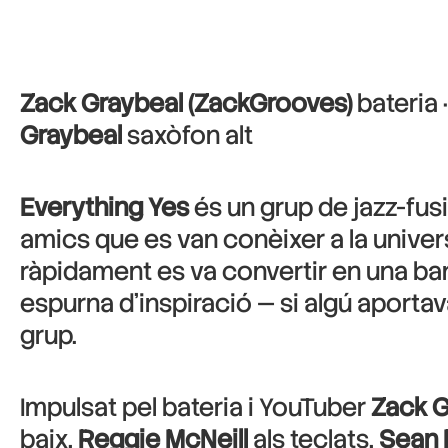
Zack Graybeal (ZackGrooves)
bateria 
Graybeal
saxòfon alt
Everything Yes
és un grup de jazz-fus
amics que es van conèixer a la unive
ràpidament es va convertir en una band
espurna d’inspiració — si algú aportav
grup.
Impulsat pel bateria i YouTuber
Zack 
baix,
Reggie McNeill
als teclats,
Sean 