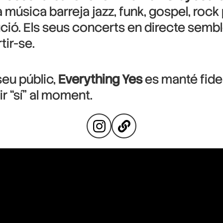
a música barreja jazz, funk, gospel, rock
ució. Els seus concerts en directe sem
tir-se.
seu públic,
Everything Yes
es manté fidel
ir “sí” al moment.