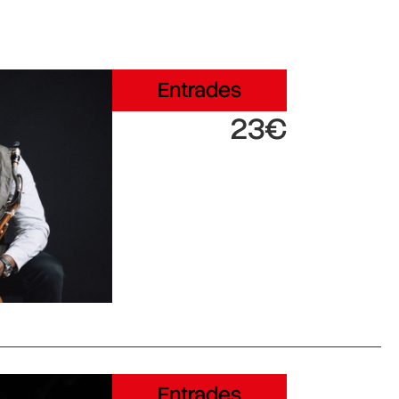
Entrades
23€
Entrades