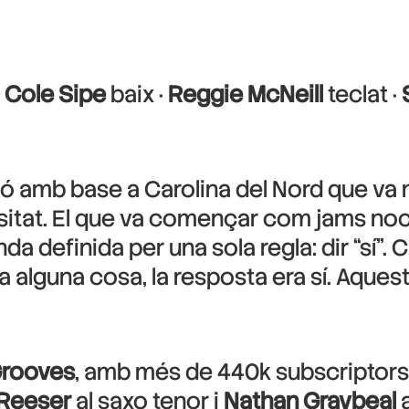
·
Cole Sipe
baix ·
Reggie McNeill
teclat ·
ió amb base a Carolina del Nord que va n
rsitat. El que va començar com jams no
a definida per una sola regla: dir “sí”.
a alguna cosa, la resposta era sí. Aque
Grooves
, amb més de 440k subscriptor
Reeser
al saxo tenor i
Nathan Graybeal
a