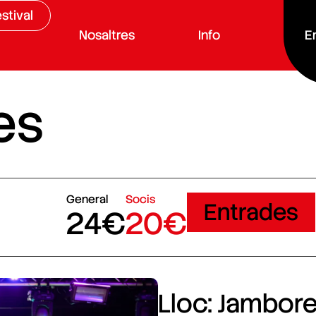
stival
Nosaltres
Info
E
es
General
Socis
Entrades
24€
20€
Lloc: Jamboree