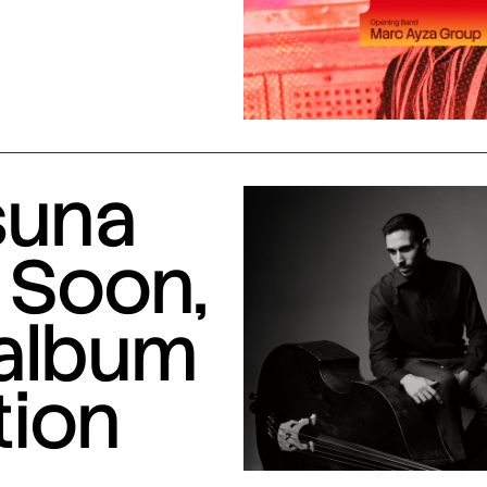
suna
 Soon,
 album
tion