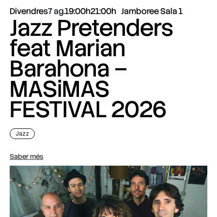
Divendres
7 ag.
19:00h
21:00h
Jamboree Sala 1
Jazz Pretenders
feat Marian
Barahona –
MASiMAS
FESTIVAL 2026
Jazz
Saber més