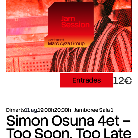
12€
Entrades
Dimarts
11 ag.
19:00h
20:30h
Jamboree Sala 1
Simon Osuna 4et –
Too Soon, Too Late