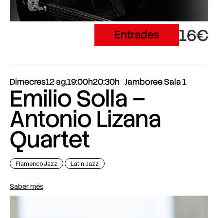
16€
Entrades
Dimecres
12 ag.
19:00h
20:30h
Jamboree Sala 1
Emilio Solla –
Antonio Lizana
Quartet
Flamenco Jazz
Latin Jazz
Saber més