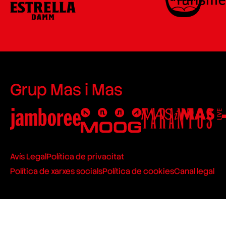
Grup Mas i Mas
Avís Legal
Política de privacitat
Política de xarxes socials
Política de cookies
Canal legal