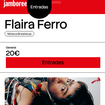
Entradas
Flaira Ferro
Música Brasilenya
General
20€
Entrades