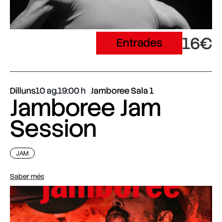
16€
Entrades
Dilluns
10 ag.
19:00
Jamboree Sala 1
Jamboree Jam
Session
JAM
Saber més