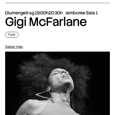
Diumenge
9 ag.
19:00h
20:30h
Jamboree Sala 1
Gigi McFarlane
Funk
Saber més