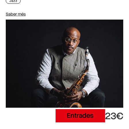
Jazz
Saber més
23€
Entrades