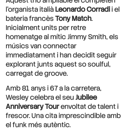
Aquest trio ampliable el completen
l’organista italià
Leonardo Corradi
i el
bateria francès
Tony Match
.
Inicialment units per retre
homenatge al mític Jimmy Smith, els
músics van connectar
immediatament i han decidit seguir
explorant junts aquest so soulful,
carregat de groove.
Amb 81 anys i 67 a la carretera,
Wesley celebra el seu
Jubilee
Anniversary Tour
envoltat de talent i
frescor. Una cita imprescindible amb
el funk més autèntic.