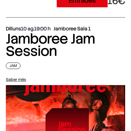
16€
Entrades
Dilluns
10 ag.
19:00
Jamboree Sala 1
Jamboree Jam
Session
JAM
Saber més