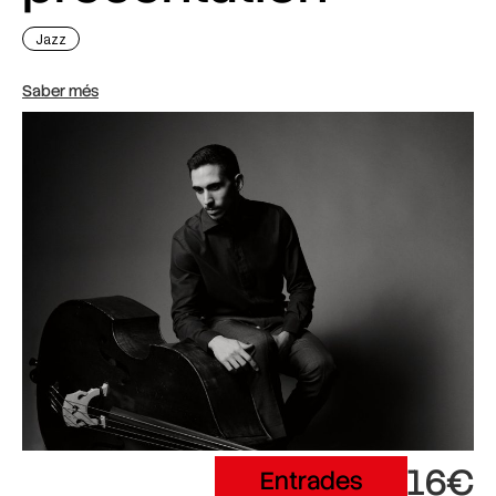
Jazz
Saber més
16€
Entrades