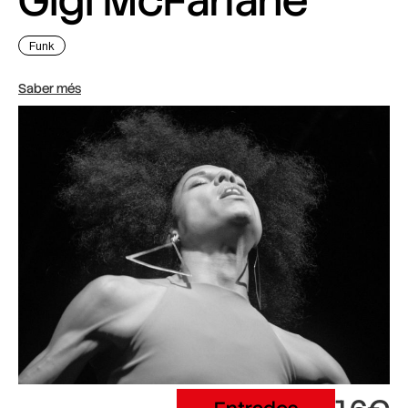
Gigi McFarlane
Funk
Saber més