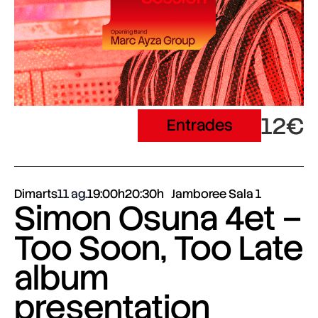
12€
Entrades
Dimarts
11 ag.
19:00h
20:30h
Jamboree Sala 1
Simon Osuna 4et –
Too Soon, Too Late
album
presentation