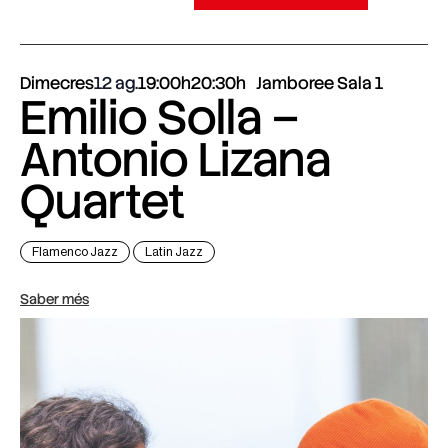
Dimecres
12 ag.
19:00h
20:30h
Jamboree Sala 1
Emilio Solla –
Antonio Lizana
Quartet
Flamenco Jazz
Latin Jazz
Saber més