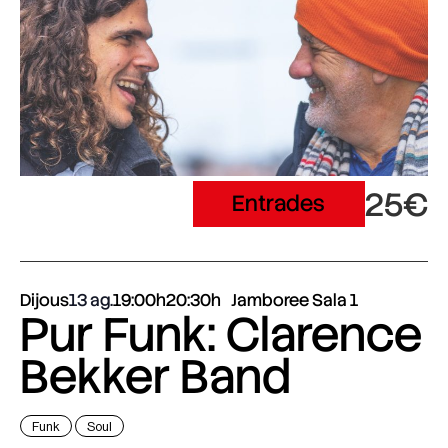
25€
Entrades
Dijous
13 ag.
19:00h
20:30h
Jamboree Sala 1
Pur Funk: Clarence
Bekker Band
Funk
Soul