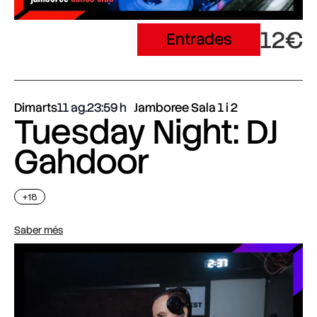
12€
Entrades
Dimarts
11 ag.
23:59
Jamboree Sala 1 i 2
Tuesday Night: DJ
Gahdoor
+18
Saber més