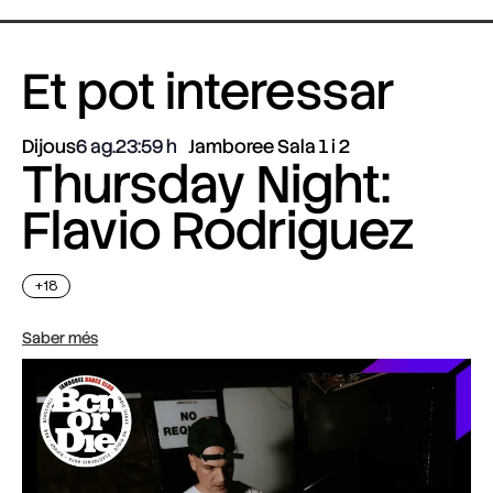
Et pot interessar
Dijous
6 ag.
23:59
Jamboree Sala 1 i 2
Thursday Night:
Flavio Rodriguez
+18
Saber més