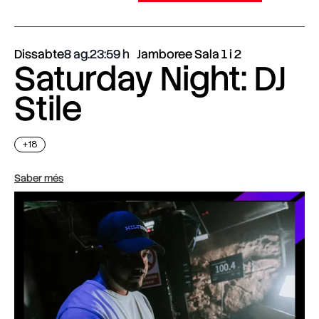
Dissabte
8 ag.
23:59
Jamboree Sala 1 i 2
Saturday Night: DJ
Stile
+18
Saber més