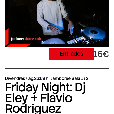
15€
Entrades
Divendres
7 ag.
23:59
Jamboree Sala 1 i 2
Friday Night: Dj
Eley + Flavio
Rodriguez