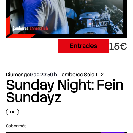
15€
Entrades
Diumenge
9 ag.
23:59
Jamboree Sala 1 i 2
Sunday Night: Fein
Sundayz
+18
Saber més