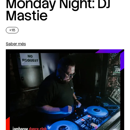
Monday Night: DJ
Mastie
+18
Saber més