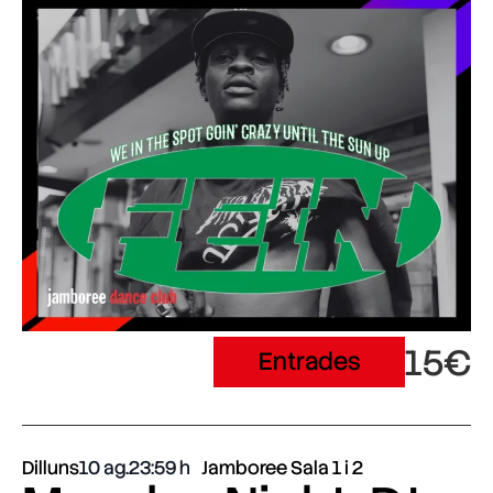
15€
Entrades
Dilluns
10 ag.
23:59
Jamboree Sala 1 i 2