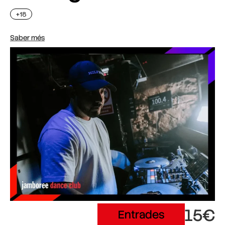
+18
Saber més
15€
Entrades