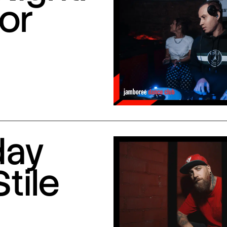
or
day
Stile