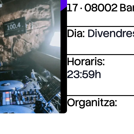
17 · 08002 B
Dia:
Divendre
Horaris:
23:59
Organitza: