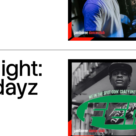
ight:
dayz