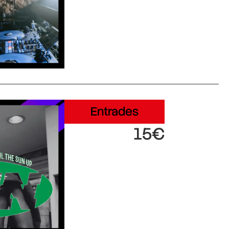
Entrades
15€