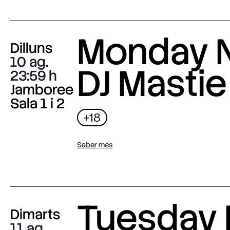
Monday N
Dilluns
10 ag.
DJ Mastie
23:59
Jamboree
Sala 1 i 2
+18
Saber més
Tuesday 
Dimarts
11 ag.