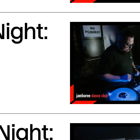
ight:
Night: