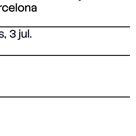
arcelona
s
,
3 jul.