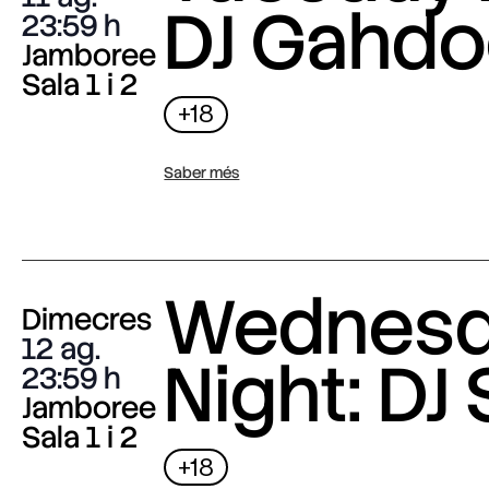
DJ Gahdo
23:59
Jamboree
Sala 1 i 2
+18
Saber més
Wednes
Dimecres
12 ag.
Night: DJ 
23:59
Jamboree
Sala 1 i 2
+18