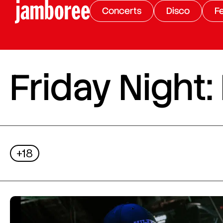
Concerts
Disco
Fe
Friday Night:
+18