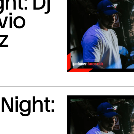
ht: Dj
vio
z
Night: