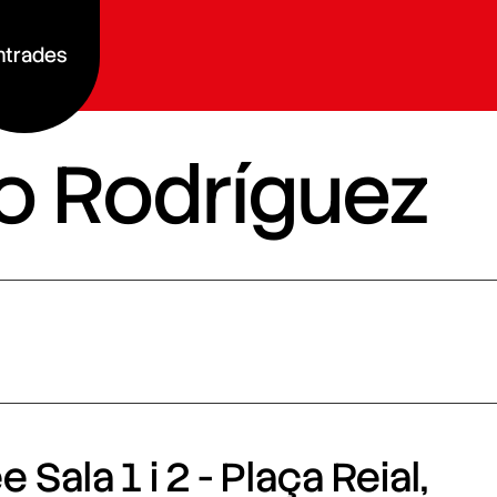
ntrades
vio Rodríguez
 Sala 1 i 2 - Plaça Reial,