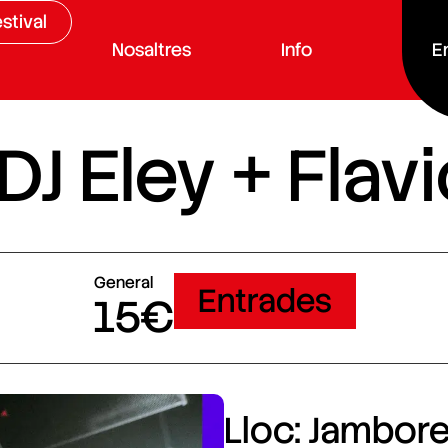
stival
Nosaltres
Info
E
 DJ Eley + Fla
General
Entrades
15€
Lloc: Jamboree