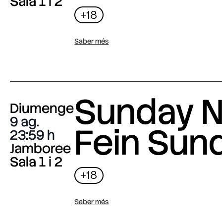
Sala 1 i 2
+18
Saber més
Sunday N
Diumenge
9 ag.
Fein Sun
23:59
Jamboree
Sala 1 i 2
+18
Saber més