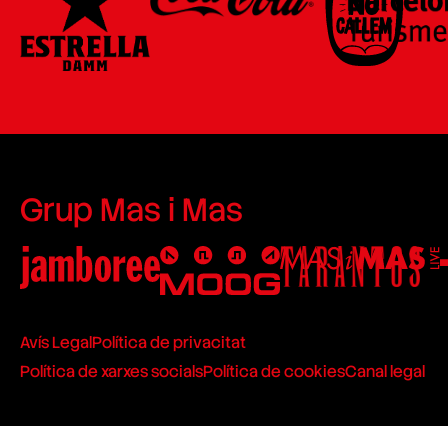
Grup Mas i Mas
Avís Legal
Política de privacitat
Política de xarxes socials
Política de cookies
Canal legal