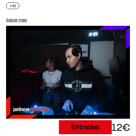
+18
Saber més
12€
Entrades