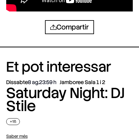
Compartir
Et pot interessar
Dissabte
8 ag.
23:59
Jamboree Sala 1 i 2
Saturday Night: DJ
Stile
+18
Saber més