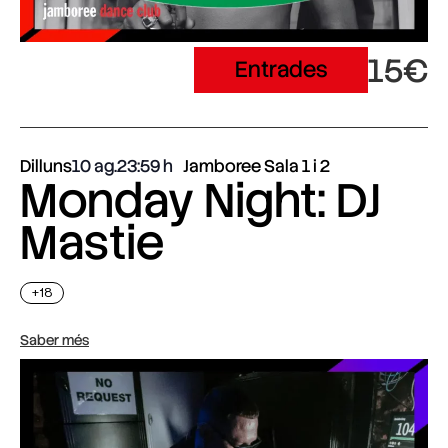
15€
Entrades
Dilluns
10 ag.
23:59
Jamboree Sala 1 i 2
Monday Night: DJ
Mastie
+18
Saber més