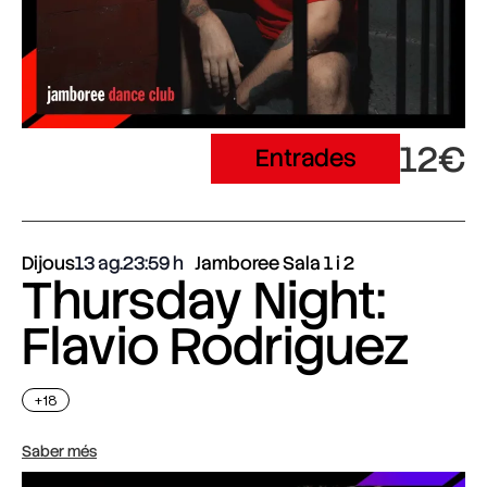
12€
Entrades
Dijous
13 ag.
23:59
Jamboree Sala 1 i 2
Thursday Night:
Flavio Rodriguez
+18
Saber més