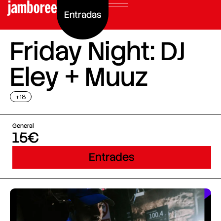
Entradas
Friday Night: DJ
Eley + Muuz
+18
General
15€
Entrades