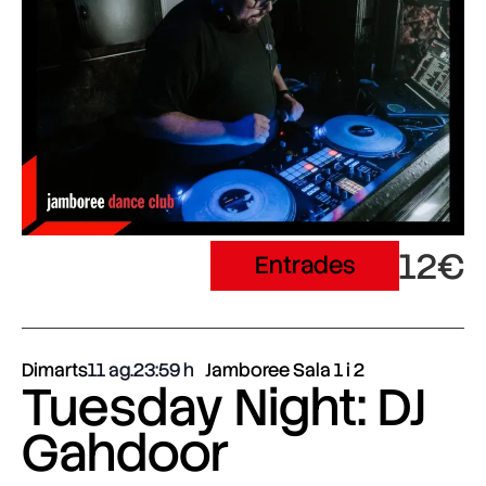
12€
Entrades
Dimarts
11 ag.
23:59
Jamboree Sala 1 i 2
Tuesday Night: DJ
Gahdoor