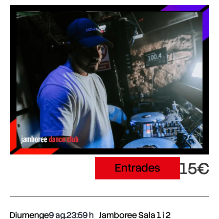
15€
Entrades
Diumenge
9 ag.
23:59
Jamboree Sala 1 i 2