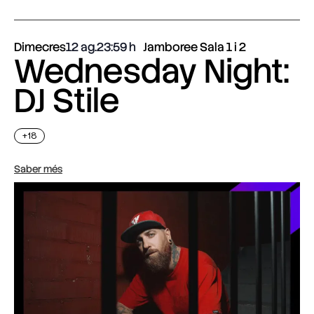
Dimecres
12 ag.
23:59
Jamboree Sala 1 i 2
Wednesday Night:
DJ Stile
+18
Saber més