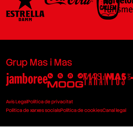
Grup Mas i Mas
Avís Legal
Política de privacitat
Política de xarxes socials
Política de cookies
Canal legal