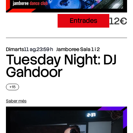
12€
Entrades
Dimarts
11 ag.
23:59
Jamboree Sala 1 i 2
Tuesday Night: DJ
Gahdoor
+18
Saber més