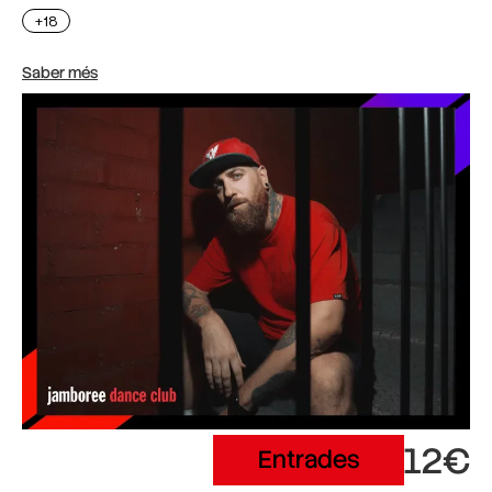
+18
Saber més
12€
Entrades