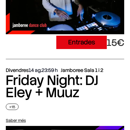
15€
Entrades
Divendres
14 ag.
23:59
Jamboree Sala 1 i 2
Friday Night: DJ
Eley + Muuz
+18
Saber més