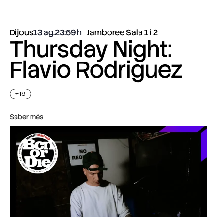
Dijous
13 ag.
23:59
Jamboree Sala 1 i 2
Thursday Night:
Flavio Rodriguez
+18
Saber més