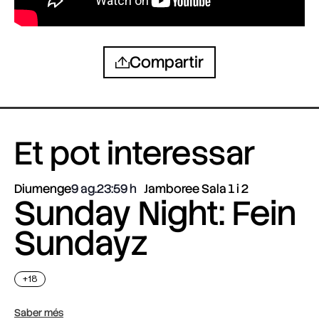
Compartir
Et pot interessar
Diumenge
9 ag.
23:59
Jamboree Sala 1 i 2
Sunday Night: Fein
Sundayz
+18
Saber més