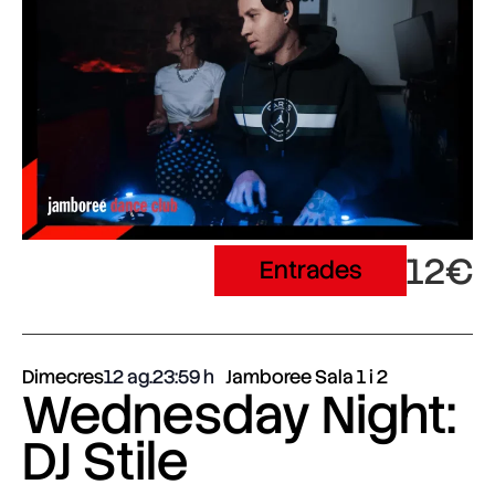
12€
Entrades
Dimecres
12 ag.
23:59
Jamboree Sala 1 i 2
Wednesday Night:
DJ Stile