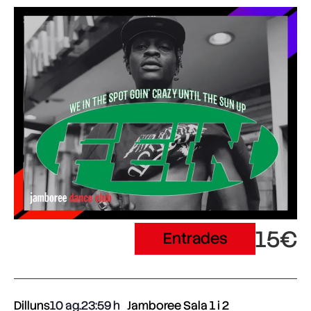
15€
Entrades
Dilluns
10 ag.
23:59
Jamboree Sala 1 i 2