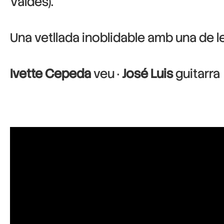
Valdés).
Una vetllada inoblidable amb una de l
Ivette Cepeda
veu ·
José Luis
guitarra