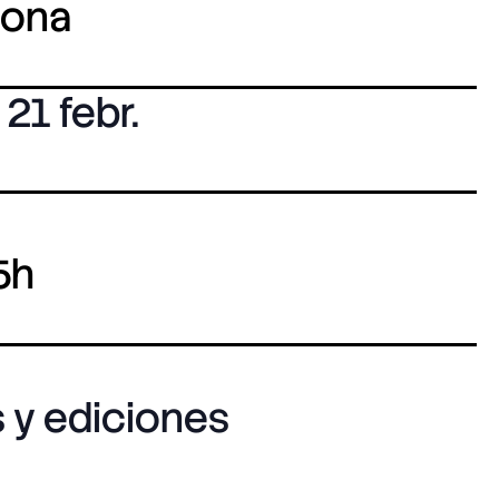
lona
21 febr.
5h
 y ediciones