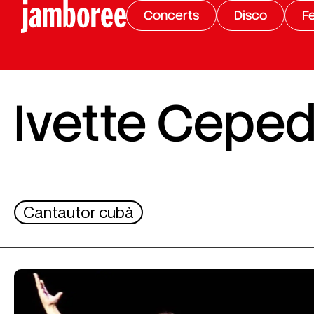
Concerts
Disco
Fe
Ivette Cepe
Cantautor cubà