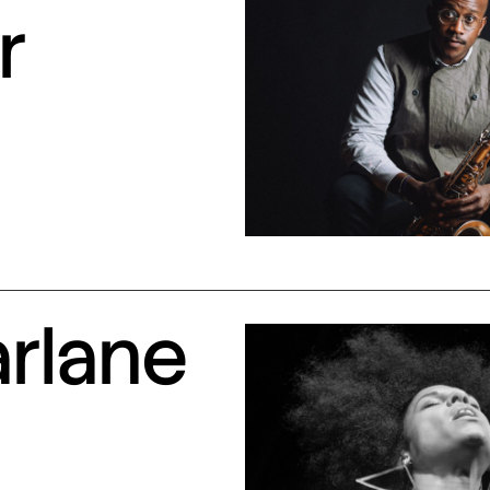
r
arlane