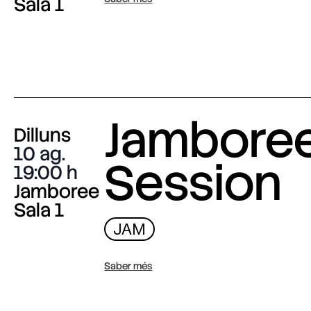
Sala 1
Jambore
Dilluns
10 ag.
Session
19:00
Jamboree
Sala 1
JAM
Saber més