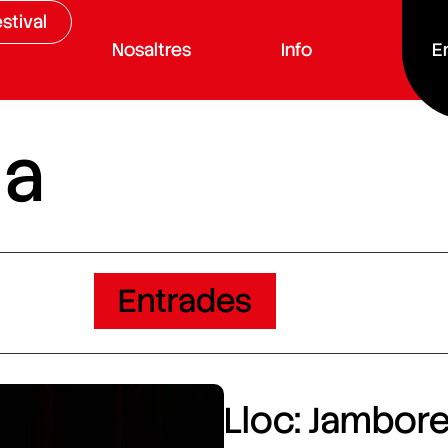
stival
Nosaltres
Info
E
da
Entrades
Lloc: Jamboree