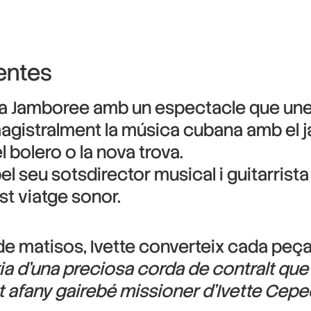
entes
 Jamboree amb un espectacle que uneix t
agistralment la música cubana amb el ja
 bolero o la nova trova.
 seu sotsdirector musical i guitarrist
t viatge sonor.
de matisos, Ivette converteix cada peça
ria d’una preciosa corda de contralt que 
t afany gairebé missioner d’Ivette Ceped