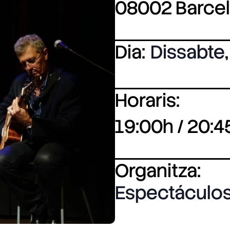
08002 Barce
Dia:
Dissabte
,
Horaris:
19:00h / 20:4
Organitza:
Espectáculos