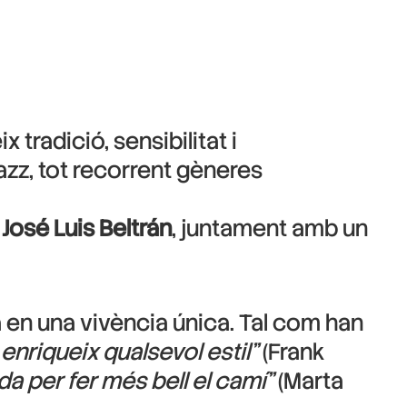
radició, sensibilitat i
zz, tot recorrent gèneres
a
José Luis Beltrán
, juntament amb un
 en una vivència única. Tal com han
enriqueix qualsevol estil”
(Frank
a per fer més bell el camí”
(Marta