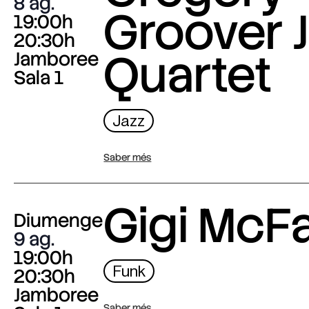
8 ag.
Groover J
19:00h
20:30h
Quartet
Jamboree
Sala 1
Jazz
Saber més
Gigi McF
Diumenge
9 ag.
19:00h
Funk
20:30h
Jamboree
Saber més