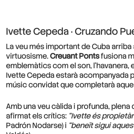
Ivette Cepeda · Cruzando Pu
La veu més important de Cuba arriba a
virtuosisme.
Creuant Ponts
fusiona m
emblemàtics com el son, l’havanera, el
Ivette Cepeda estarà acompanyada pel
músic convidat que completarà aques
Amb una veu càlida i profunda, plena 
afirmat els crítics:
“Ivette és propietà
Padrón Nodarse) i
“beneït sigui aques