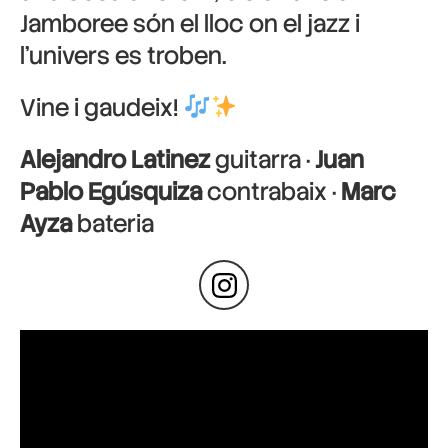
Jamboree són el lloc on el jazz i
l’univers es troben.
Vine i gaudeix!
Alejandro Latinez
guitarra ·
Juan
Pablo Egúsquiza
contrabaix ·
Marc
Ayza
bateria