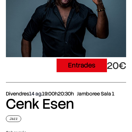
20€
Entrades
Divendres
14 ag.
19:00h
20:30h
Jamboree Sala 1
Cenk Esen
Jazz