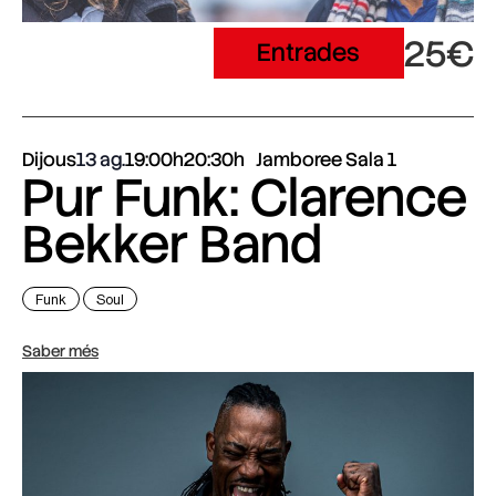
25€
Entrades
Dijous
13 ag.
19:00h
20:30h
Jamboree Sala 1
Pur Funk: Clarence
Bekker Band
Funk
Soul
Saber més