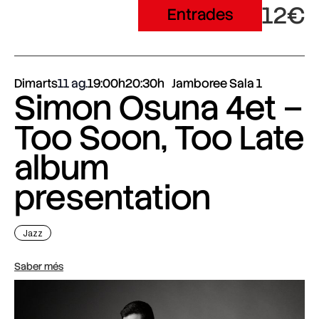
12€
Entrades
Dimarts
11 ag.
19:00h
20:30h
Jamboree Sala 1
Simon Osuna 4et –
Too Soon, Too Late
album
presentation
Jazz
Saber més