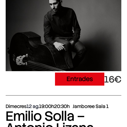
16€
Entrades
Dimecres
12 ag.
19:00h
20:30h
Jamboree Sala 1
Emilio Solla –