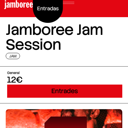
Entradas
Jamboree Jam
Session
JAM
General
12€
Entrades