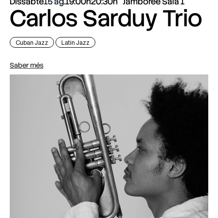
Dissabte
15 ag.
19:00h
20:30h
Jamboree Sala 1
Carlos Sarduy Trio
Cuban Jazz
Latin Jazz
Saber més