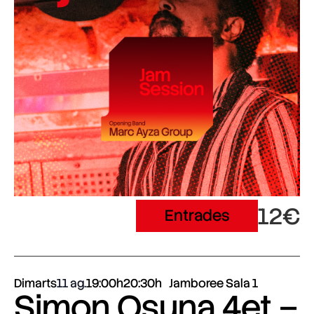
12€
Entrades
Dimarts
11 ag.
19:00h
20:30h
Jamboree Sala 1
Simon Osuna 4et –