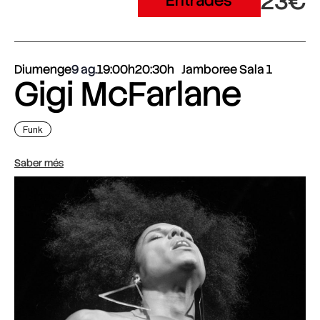
23€
Entrades
Diumenge
9 ag.
19:00h
20:30h
Jamboree Sala 1
Gigi McFarlane
Funk
Saber més