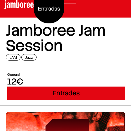
Entradas
Jamboree Jam
Session
JAM
Jazz
General
12€
Entrades