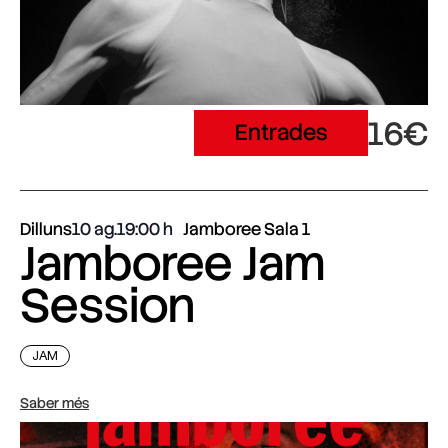
16€
Entrades
Dilluns
10 ag.
19:00
Jamboree Sala 1
Jamboree Jam
Session
JAM
Saber més