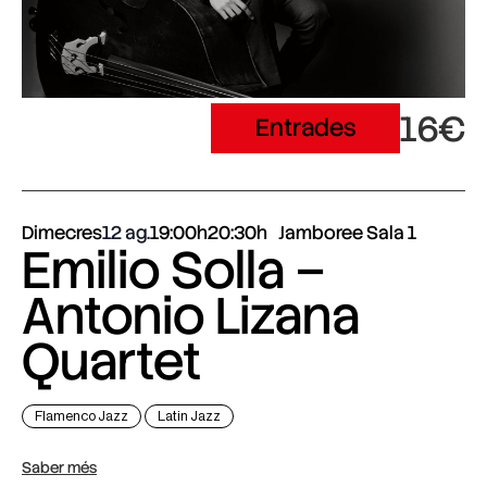
16€
Entrades
Dimecres
12 ag.
19:00h
20:30h
Jamboree Sala 1
Emilio Solla –
Antonio Lizana
Quartet
Flamenco Jazz
Latin Jazz
Saber més