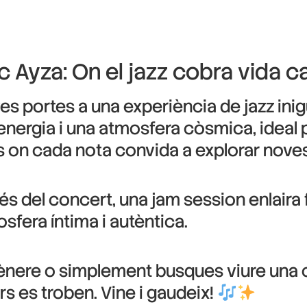
Ayza: On el jazz cobra vida ca
es portes a una experiència de jazz inigu
energia i una atmosfera còsmica, ideal p
s on cada nota convida a explorar nove
s del concert, una jam session enlaira 
sfera íntima i autèntica.
ènere o simplement busques viure una cos
ers es troben. Vine i gaudeix!