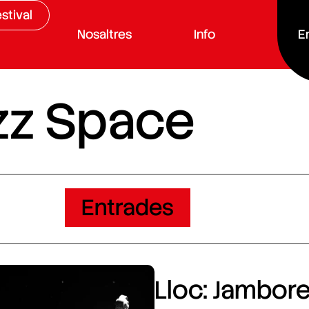
stival
Nosaltres
Info
E
zz Space
Entrades
Lloc: Jamboree