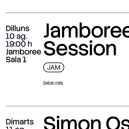
Jambore
Dilluns
10 ag.
Session
19:00
Jamboree
Sala 1
JAM
Saber més
Simon O
Dimarts