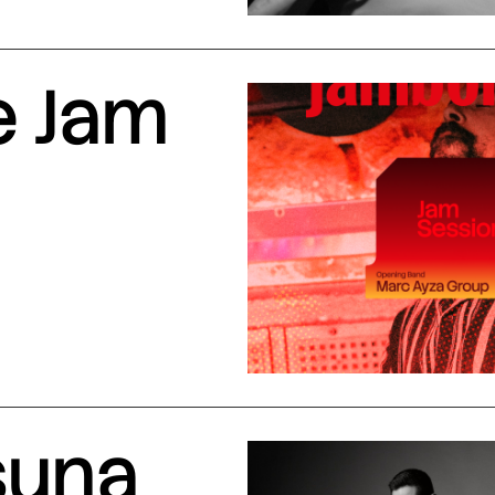
e Jam
suna