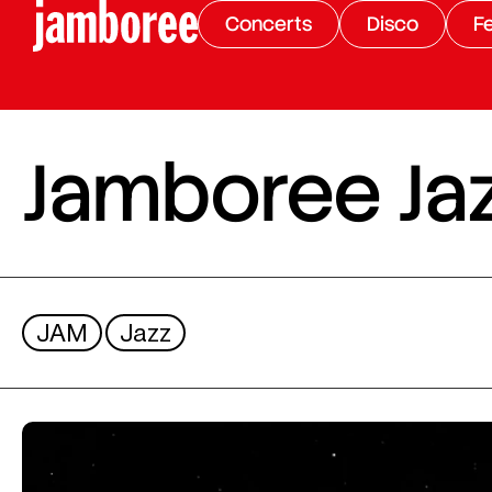
Concerts
Disco
Fe
Jamboree Ja
JAM
Jazz