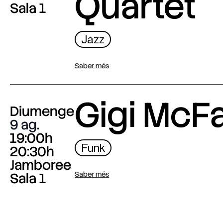
Quartet
Sala 1
Jazz
Saber més
Gigi McF
Diumenge
9 ag.
19:00h
Funk
20:30h
Jamboree
Sala 1
Saber més