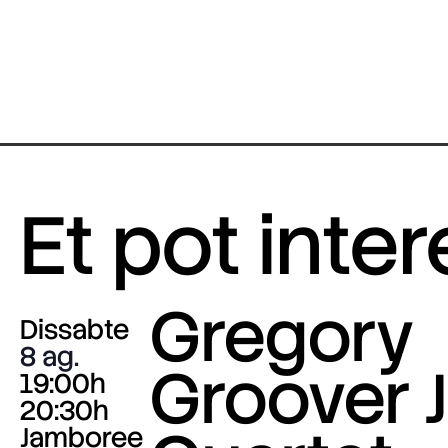
Et pot inte
Gregory
Dissabte
8 ag.
Groover J
19:00h
20:30h
Jamboree