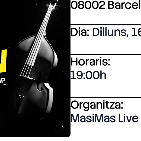
08002 Barce
Dia:
Dilluns
,
1
Horaris:
19:00
Organitza:
MasiMas Live