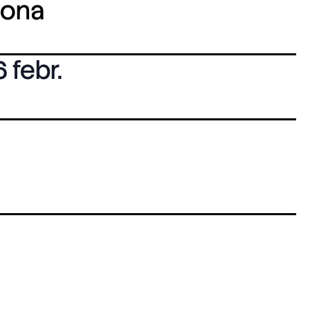
lona
6 febr.