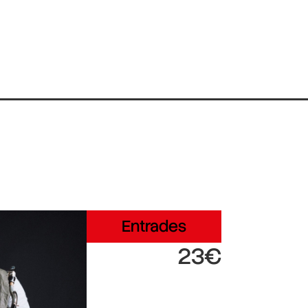
Entrades
23€