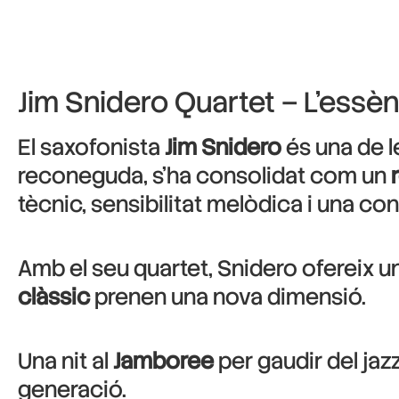
Jim Snidero Quartet – L’essè
El saxofonista
Jim Snidero
és una de l
reconeguda, s’ha consolidat com un
tècnic, sensibilitat melòdica i una co
Amb el seu quartet, Snidero ofereix un 
clàssic
prenen una nova dimensió.
Una nit al
Jamboree
per gaudir del jazz
generació.