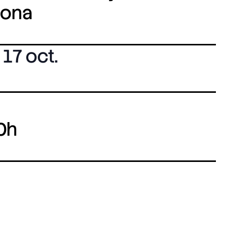
lona
17 oct.
0h