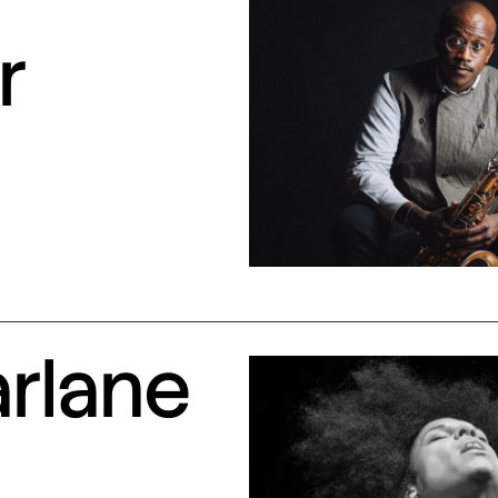
r
arlane