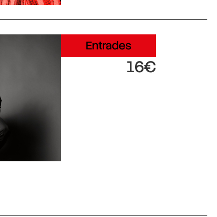
Entrades
16€