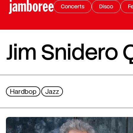
Concerts
Disco
Fe
Jim Snidero 
Hardbop
Jazz