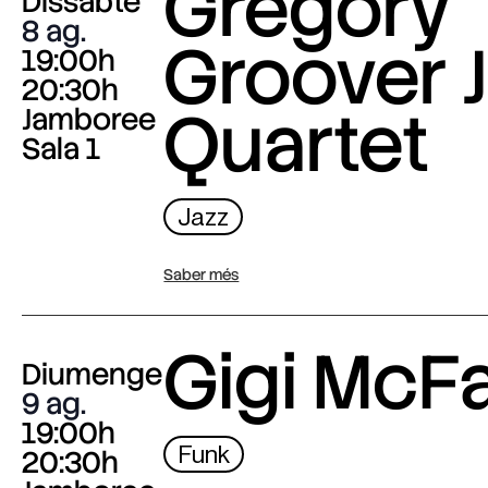
Gregory
Dissabte
8 ag.
Groover J
19:00h
20:30h
Quartet
Jamboree
Sala 1
Jazz
Saber més
Gigi McF
Diumenge
9 ag.
19:00h
Funk
20:30h