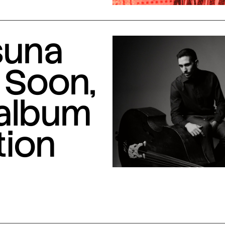
suna
 Soon,
 album
tion