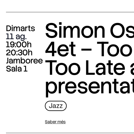
Simon O
Dimarts
11 ag.
4et – Too
19:00h
20:30h
Too Late
Jamboree
Sala 1
presenta
Jazz
Saber més