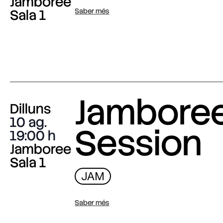
Jamboree
Sala 1
Saber més
Jambore
Dilluns
10 ag.
Session
19:00
Jamboree
Sala 1
JAM
Saber més