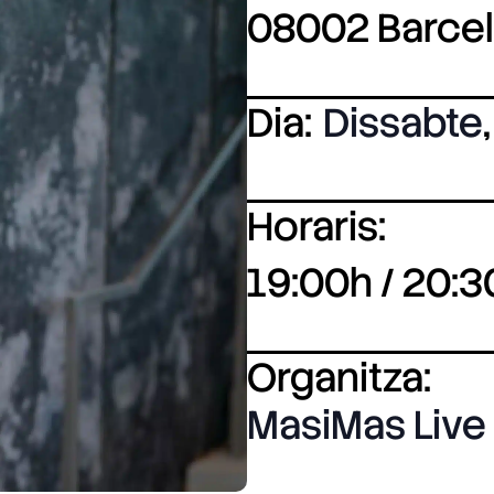
08002 Barce
Dia:
Dissabte
,
Horaris:
19:00h / 20:3
Organitza:
MasiMas Live