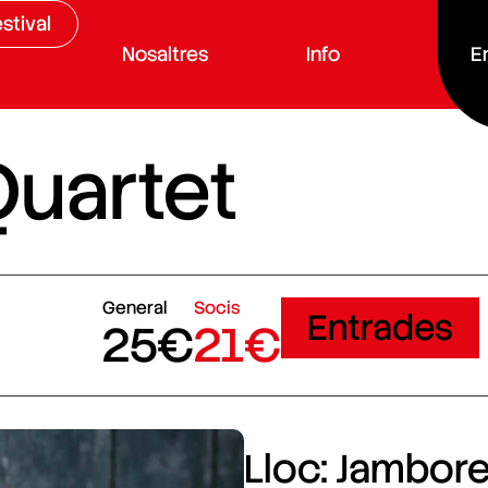
stival
Nosaltres
Info
E
Quartet
General
Socis
Entrades
25€
21€
Lloc: Jamboree