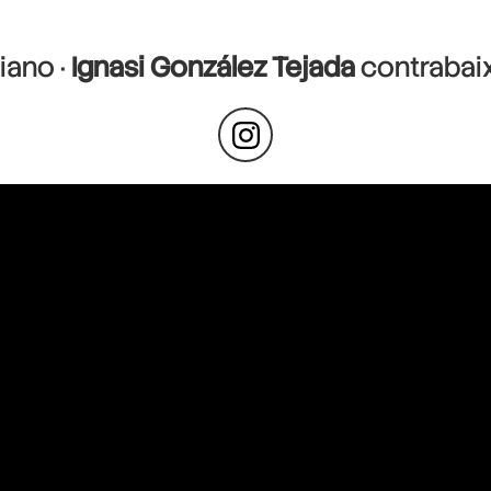
iano ·
Ignasi González Tejada
contrabaix