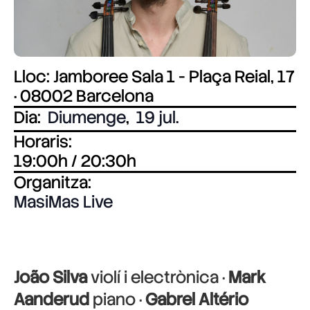
Lloc: Jamboree Sala 1 - Plaça Reial, 17
· 08002 Barcelona
Dia:
Diumenge
,
19 jul.
Horaris:
19:00h / 20:30h
Organitza:
MasiMas Live
João Silva
violí i electrònica ·
Mark
Aanderud
piano ·
Gabrel Altério