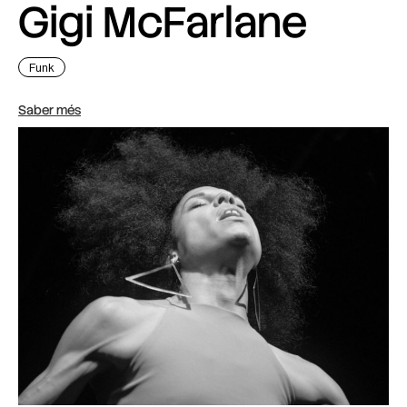
Gigi McFarlane
Funk
Saber més