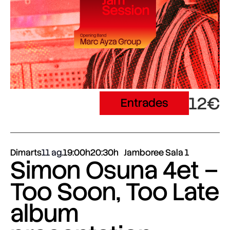
12€
Entrades
Dimarts
11 ag.
19:00h
20:30h
Jamboree Sala 1
Simon Osuna 4et –
Too Soon, Too Late
album