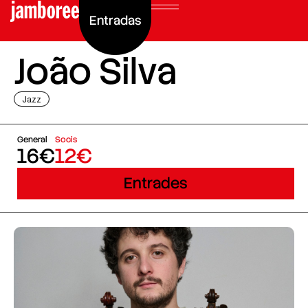
Entradas
João Silva
Jazz
General
Socis
16€
12€
Entrades