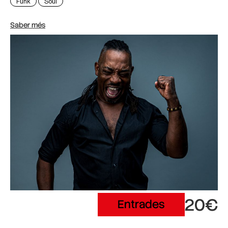
Funk
Soul
Saber més
20€
Entrades