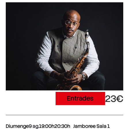
23€
Entrades
Diumenge
9 ag.
19:00h
20:30h
Jamboree Sala 1