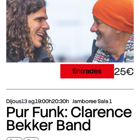
25€
Entrades
Dijous
13 ag.
19:00h
20:30h
Jamboree Sala 1
Pur Funk: Clarence
Bekker Band