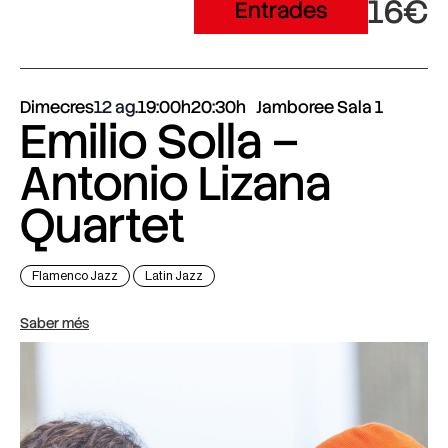
16€
Entrades
Dimecres
12 ag.
19:00h
20:30h
Jamboree Sala 1
Emilio Solla –
Antonio Lizana
Quartet
Flamenco Jazz
Latin Jazz
Saber més