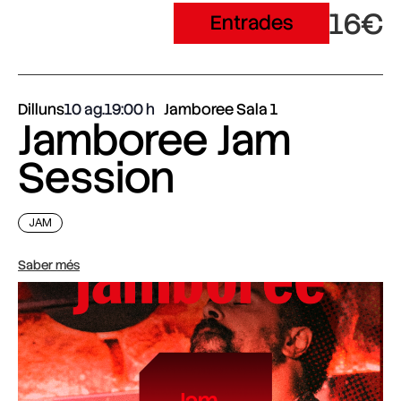
16€
Entrades
Dilluns
10 ag.
19:00
Jamboree Sala 1
Jamboree Jam
Session
JAM
Saber més