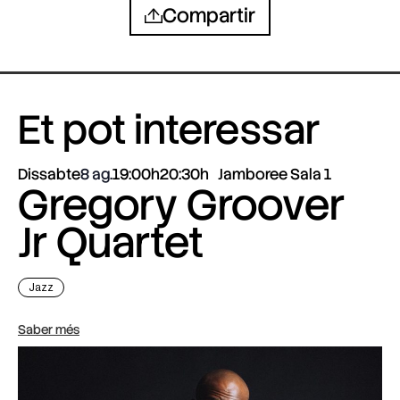
Compartir
Et pot interessar
Dissabte
8 ag.
19:00h
20:30h
Jamboree Sala 1
Gregory Groover
Jr Quartet
Jazz
Saber més