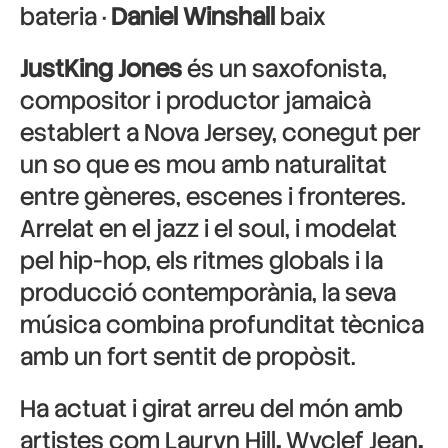
bateria ·
Daniel Winshall
baix
JustKing Jones
és un saxofonista,
compositor i productor jamaicà
establert a Nova Jersey, conegut per
un so que es mou amb naturalitat
entre gèneres, escenes i fronteres.
Arrelat en el jazz i el soul, i modelat
pel hip-hop, els ritmes globals i la
producció contemporània, la seva
música combina profunditat tècnica
amb un fort sentit de propòsit.
Ha actuat i girat arreu del món amb
artistes com
Lauryn Hill
,
Wyclef Jean
,