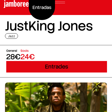
Entradas
JustKing Jones
Jazz
General
Socis
28€
24€
Entrades