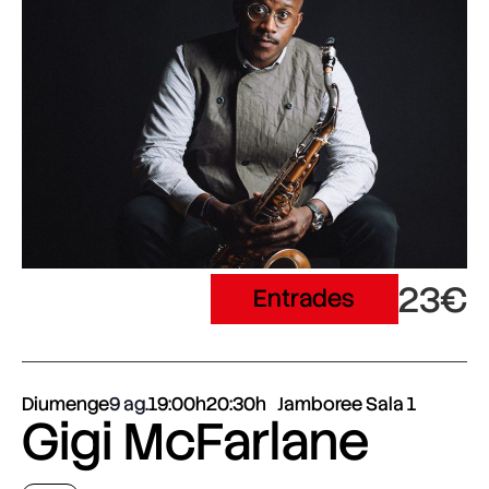
23€
Entrades
Diumenge
9 ag.
19:00h
20:30h
Jamboree Sala 1
Gigi McFarlane