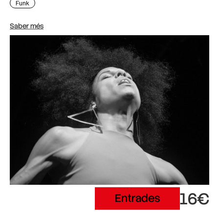
Funk
Saber més
16€
Entrades