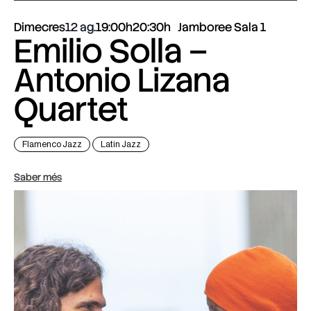
Dimecres
12 ag.
19:00h
20:30h
Jamboree Sala 1
Emilio Solla –
Antonio Lizana
Quartet
Flamenco Jazz
Latin Jazz
Saber més