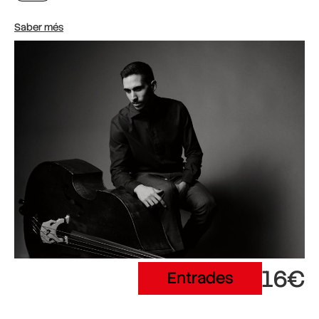
Saber més
16€
Entrades