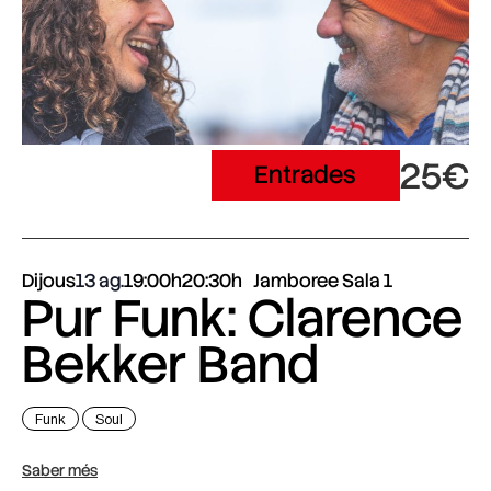
25€
Entrades
Dijous
13 ag.
19:00h
20:30h
Jamboree Sala 1
Pur Funk: Clarence
Bekker Band
Funk
Soul
Saber més