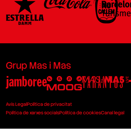
Grup Mas i Mas
Avís Legal
Política de privacitat
Política de xarxes socials
Política de cookies
Canal legal