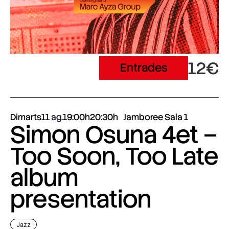
12€
Entrades
Dimarts
11 ag.
19:00h
20:30h
Jamboree Sala 1
Simon Osuna 4et –
Too Soon, Too Late
album
presentation
Jazz