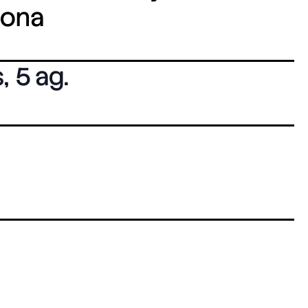
lona
s
,
5 ag.