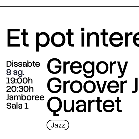
Et pot inte
Gregory
Dissabte
8 ag.
Groover J
19:00h
20:30h
Quartet
Jamboree
Sala 1
Jazz