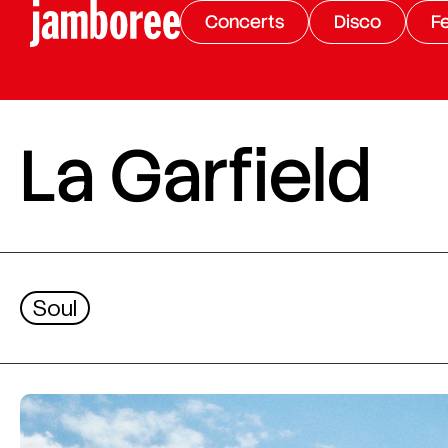
Concerts
Disco
Fe
La Garfield
Soul