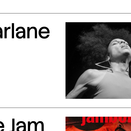
arlane
e Jam