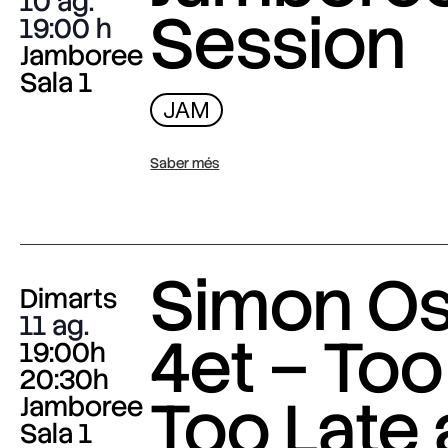
10 ag.
Session
19:00
Jamboree
Sala 1
JAM
Saber més
Simon O
Dimarts
11 ag.
4et – Too
19:00h
20:30h
Too Late
Jamboree
Sala 1