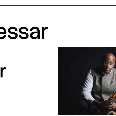
ressar
r