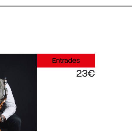
Entrades
23€