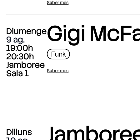
Saber més
Gigi McF
Diumenge
9 ag.
19:00h
Funk
20:30h
Jamboree
Sala 1
Saber més
Jambore
Dilluns