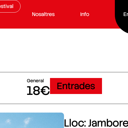
stival
Nosaltres
Info
E
General
Entrades
18€
Lloc: Jamboree