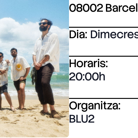
08002 Barce
Dia:
Dimecre
Horaris:
20:00
Organitza:
BLU2