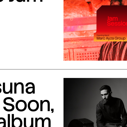
suna
 Soon,
 album