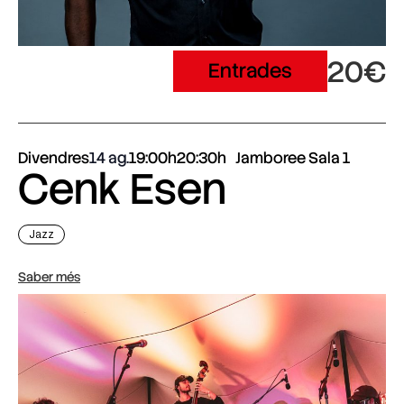
20€
Entrades
Divendres
14 ag.
19:00h
20:30h
Jamboree Sala 1
Cenk Esen
Jazz
Saber més