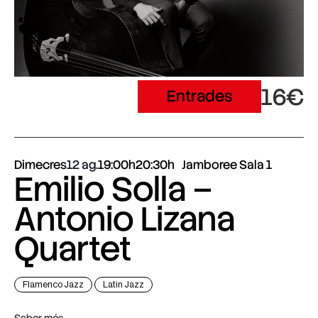
16€
Entrades
Dimecres
12 ag.
19:00h
20:30h
Jamboree Sala 1
Emilio Solla –
Antonio Lizana
Quartet
Flamenco Jazz
Latin Jazz
Saber més