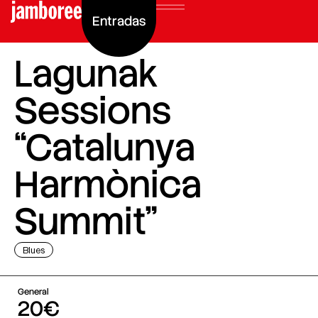
Entradas
Lagunak
Sessions
“Catalunya
Harmònica
Summit”
Blues
General
20€