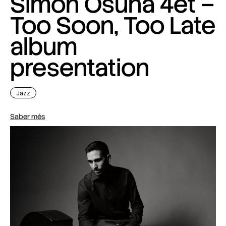
Simon Osuna 4et –
Too Soon, Too Late
album
presentation
Jazz
Saber més