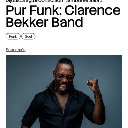
Dijous
13 ag.
19:00h
20:30h
Jamboree Sala 1
Pur Funk: Clarence
Bekker Band
Funk
Soul
Saber més