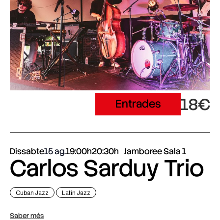
18€
Entrades
Dissabte
15 ag.
19:00h
20:30h
Jamboree Sala 1
Carlos Sarduy Trio
Cuban Jazz
Latin Jazz
Saber més