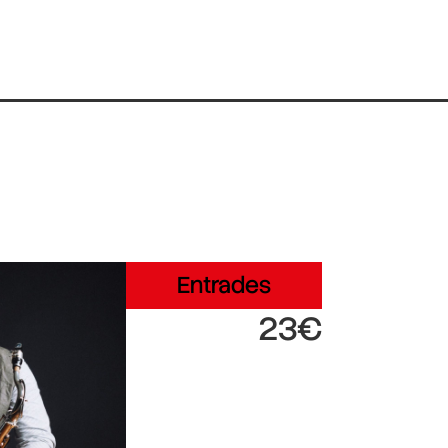
Entrades
23€