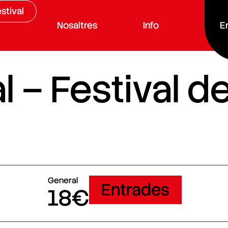
stival
Nosaltres
Info
E
 – Festival d
General
Entrades
18€