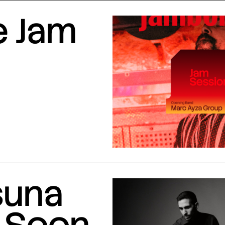
e Jam
suna
 Soon,