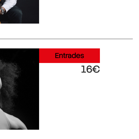
Entrades
16€