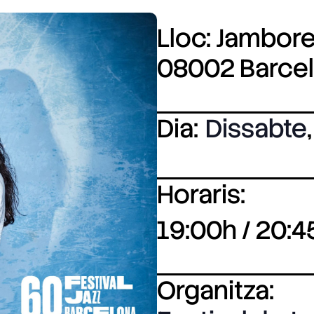
Lloc: Jamboree
08002 Barce
Dia:
Dissabte
,
Horaris:
19:00h / 20:4
Organitza: