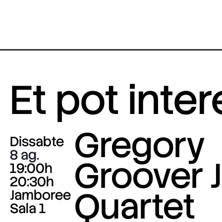
Et pot inte
Gregory
Dissabte
8 ag.
Groover J
19:00h
20:30h
Quartet
Jamboree
Sala 1