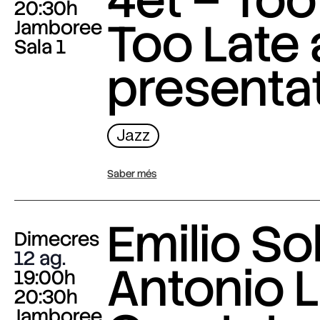
20:30h
Too Late
Jamboree
Sala 1
presenta
Jazz
Saber més
Emilio Sol
Dimecres
12 ag.
Antonio L
19:00h
20:30h
Jamboree