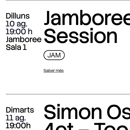
Jambore
Dilluns
10 ag.
Session
19:00
Jamboree
Sala 1
JAM
Saber més
Simon O
Dimarts
11 ag.
4et – Too
19:00h