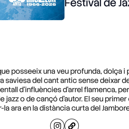
Festival de J
ue posseeix una veu profunda, dolça i 
 saviesa del cant antic sense deixar de
tall d’influències d’arrel flamenca, però
e jazz o de cançó d’autor. El seu primer 
-la ara en la distància curta del Jambor