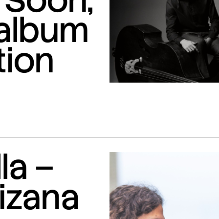
 album
tion
la –
izana