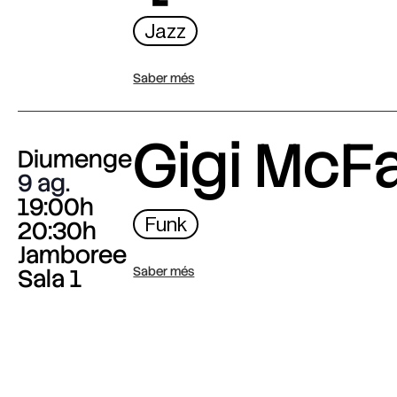
Jazz
Saber més
Gigi McF
Diumenge
9 ag.
19:00h
Funk
20:30h
Jamboree
Sala 1
Saber més