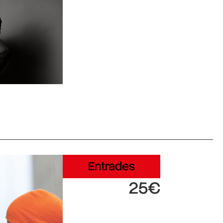
Entrades
25€