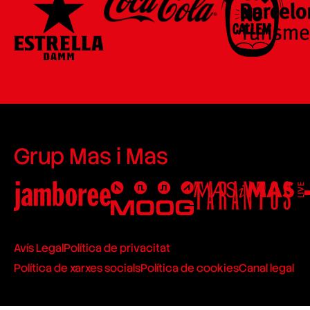
Grup Mas i Mas
Avís Legal
Política de privacitat
Política de xarxes socials
Política de cookies
Canal legal