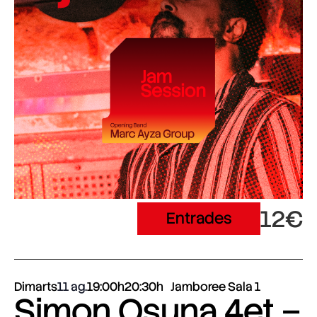
12€
Entrades
Dimarts
11 ag.
19:00h
20:30h
Jamboree Sala 1
Simon Osuna 4et –