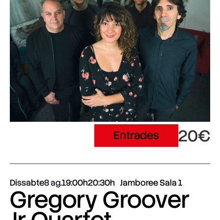
20€
Entrades
Dissabte
8 ag.
19:00h
20:30h
Jamboree Sala 1
Gregory Groover