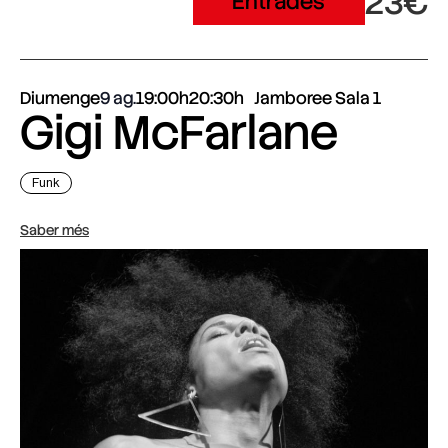
23€
Entrades
Diumenge
9 ag.
19:00h
20:30h
Jamboree Sala 1
Gigi McFarlane
Funk
Saber més