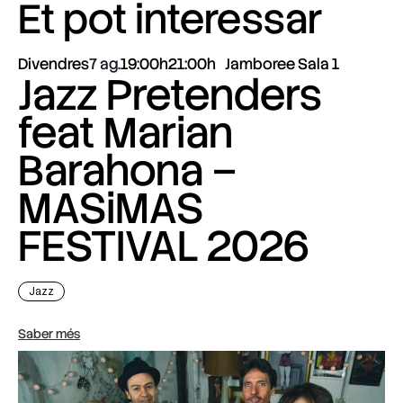
Et pot interessar
Divendres
7 ag.
19:00h
21:00h
Jamboree Sala 1
Jazz Pretenders
feat Marian
Barahona –
MASiMAS
FESTIVAL 2026
Jazz
Saber més