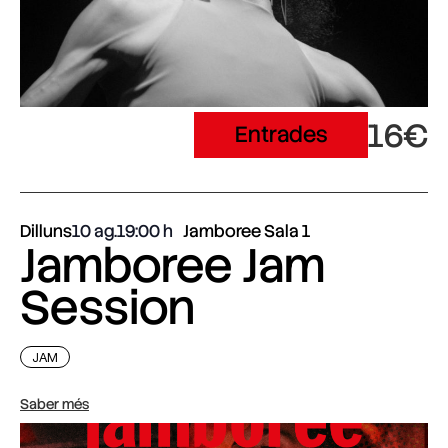
16€
Entrades
Dilluns
10 ag.
19:00
Jamboree Sala 1
Jamboree Jam
Session
JAM
Saber més