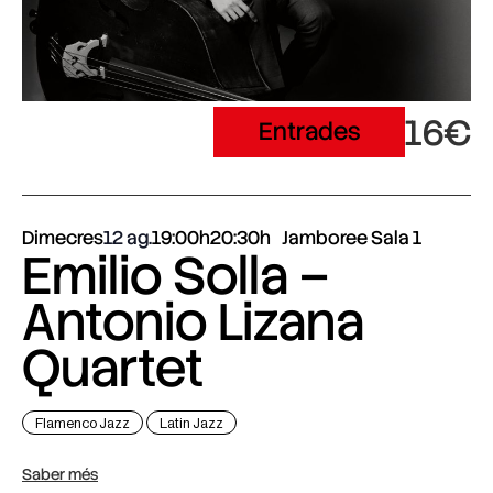
16€
Entrades
Dimecres
12 ag.
19:00h
20:30h
Jamboree Sala 1
Emilio Solla –
Antonio Lizana
Quartet
Flamenco Jazz
Latin Jazz
Saber més