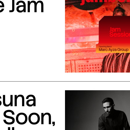
e Jam
suna
 Soon,