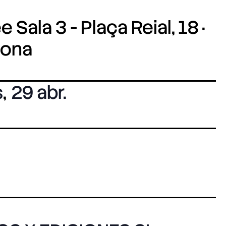
 Sala 3 - Plaça Reial, 18 ·
lona
s
,
29 abr.