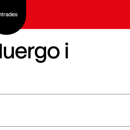
ntrades
Huergo i