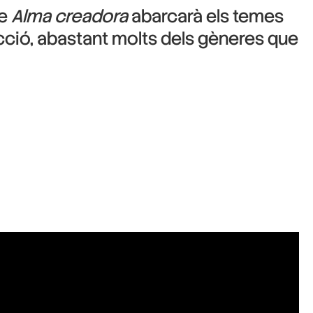
le
Alma creadora
abarcarà els temes
cció, abastant molts dels gèneres que