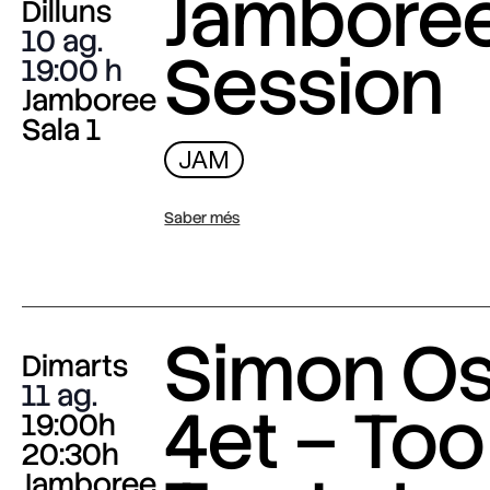
Jambore
Dilluns
10 ag.
Session
19:00
Jamboree
Sala 1
JAM
Saber més
Simon O
Dimarts
11 ag.
4et – Too
19:00h
20:30h
Jamboree