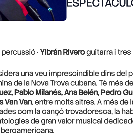
ESPECTACULO
percussió ·
Yibrán Rivero
guitarra i tres
nsidera una veu imprescindible dins del
ina de la Nova Trova cubana. Té més de 
guez, Pablo Milanés, Ana Belén, Pedro G
s Van Van
, entre molts altres. A més de 
des com la cançó trovadoresca, la habaner
ntologies de gran valor musical dedicade
a iberoamericana.