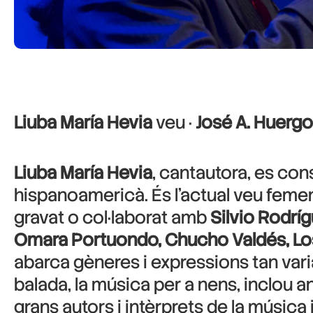
Liuba María Hevia
veu ·
José A. Huergo
Liuba María Hevia
, cantautora, es co
hispanoamericà. És l’actual veu femen
gravat o col·laborat amb
Silvio Rodrí
Omara Portuondo, Chucho Valdés, Lo
abarca gèneres i expressions tan varia
balada, la música per a nens, inclou a
grans autors i intèrprets de la músic