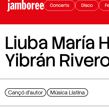
Concerts
Disco
Fe
Liuba María H
Yibrán River
Cançó d'autor
Música Llatina