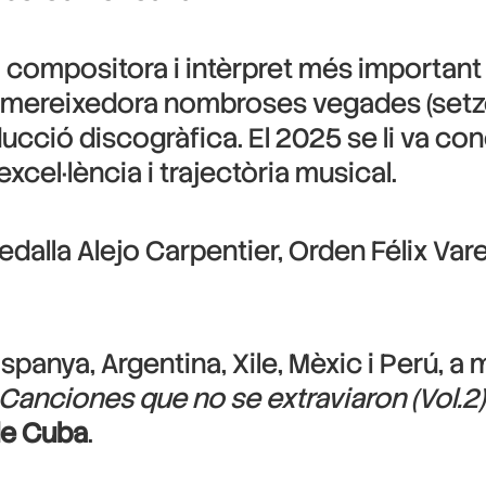
compositora i intèrpret més important 
tat mereixedora nombroses vegades (setz
ucció discogràfica. El 2025 se li va conc
excel·lència i trajectòria musical.
Medalla Alejo Carpentier, Orden Félix Var
 Espanya, Argentina, Xile, Mèxic i Perú, 
Canciones que no se extraviaron (Vol.2)
de Cuba
.