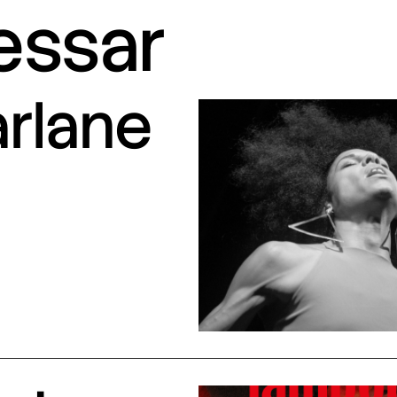
ressar
arlane