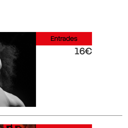
Entrades
16€