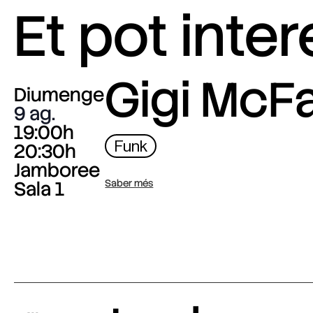
Et pot inte
Gigi McF
Diumenge
9 ag.
19:00h
Funk
20:30h
Jamboree
Sala 1
Saber més