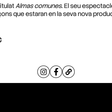
itulat
Almas comunes
. El seu espectac
çons que estaran en la seva nova produ
€