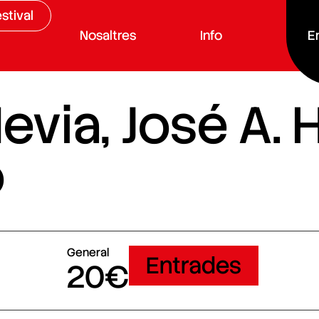
stival
Nosaltres
Info
E
evia, José A. 
o
General
Entrades
20€