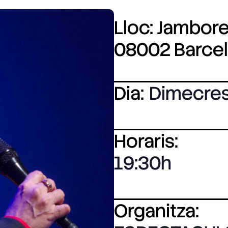
Lloc: Jamboree
08002 Barce
Dia:
Dimecre
Horaris:
19:30
Organitza: