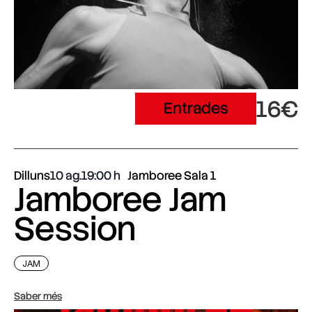
16€
Entrades
Dilluns
10 ag.
19:00
Jamboree Sala 1
Jamboree Jam
Session
JAM
Saber més