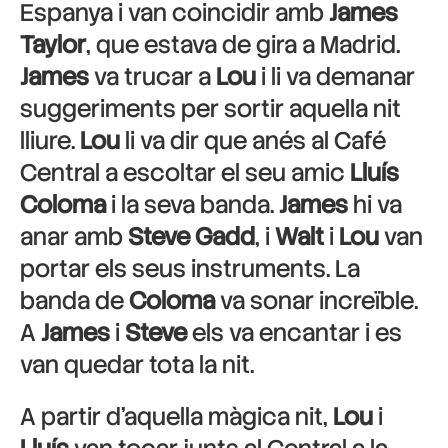
Espanya i van coincidir amb
James
Taylor
, que estava de gira a Madrid.
James
va trucar a
Lou
i li va demanar
suggeriments per sortir aquella nit
lliure.
Lou
li va dir que anés al Café
Central a escoltar el seu amic
Lluís
Coloma
i la seva banda.
James
hi va
anar amb
Steve Gadd
, i
Walt
i
Lou
van
portar els seus instruments. La
banda de
Coloma
va sonar increïble.
A
James
i
Steve
els va encantar i es
van quedar tota la nit.
A partir d’aquella màgica nit,
Lou
i