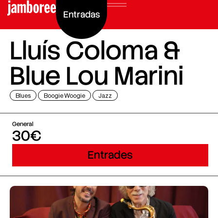
Entradas
Lluís Coloma &
Blue Lou Marini
Blues
Boogie Woogie
Jazz
General
30€
Entrades