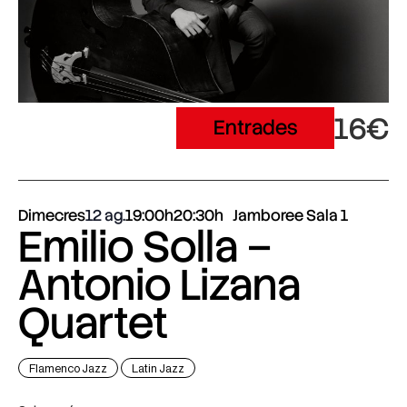
16€
Entrades
Dimecres
12 ag.
19:00h
20:30h
Jamboree Sala 1
Emilio Solla –
Antonio Lizana
Quartet
Flamenco Jazz
Latin Jazz