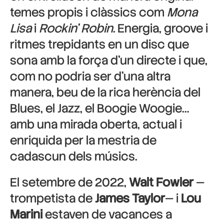
temes propis i clàssics com
Mona
Lisa
i
Rockin’ Robin
. Energia, groove i
ritmes trepidants en un disc que
sona amb la força d’un directe i que,
com no podria ser d’una altra
manera, beu de la rica herència del
Blues, el Jazz, el Boogie Woogie…
amb una mirada oberta, actual i
enriquida per la mestria de
cadascun dels músics.
El setembre de 2022,
Walt Fowler
—
trompetista de
James Taylor
— i
Lou
Marini
estaven de vacances a