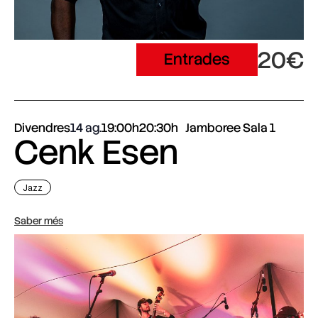
20€
Entrades
Divendres
14 ag.
19:00h
20:30h
Jamboree Sala 1
Cenk Esen
Jazz
Saber més