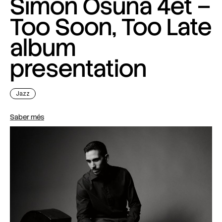
Simon Osuna 4et –
Too Soon, Too Late
album
presentation
Jazz
Saber més