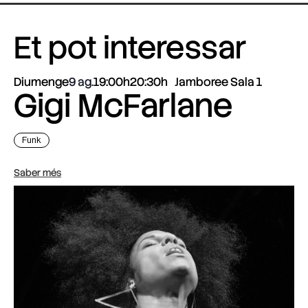
Et pot interessar
Diumenge
9 ag.
19:00h
20:30h
Jamboree Sala 1
Gigi McFarlane
Funk
Saber més