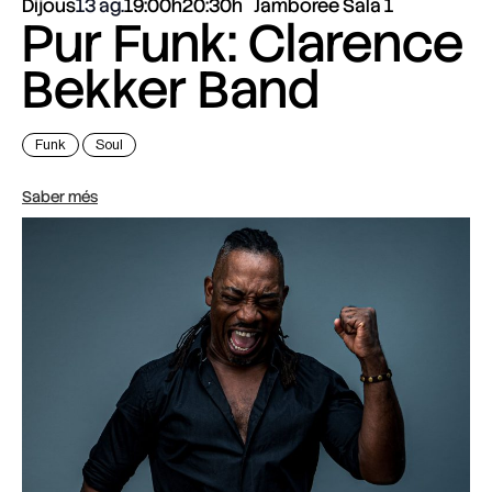
Dijous
13 ag.
19:00h
20:30h
Jamboree Sala 1
Pur Funk: Clarence
Bekker Band
Funk
Soul
Saber més