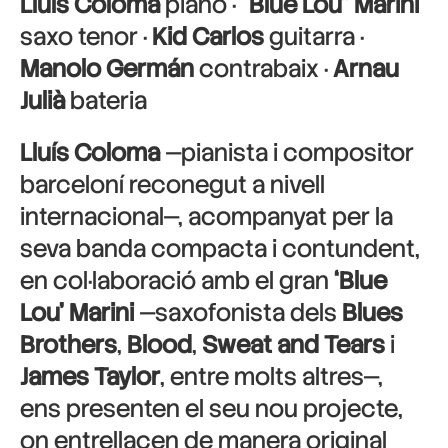
Lluís Coloma
piano ·
“Blue Lou” Marini
saxo tenor ·
Kid Carlos
guitarra ·
Manolo Germán
contrabaix ·
Arnau
Julià
bateria
Lluís Coloma
—pianista i compositor
barceloní reconegut a nivell
internacional—, acompanyat per la
seva banda compacta i contundent,
en col·laboració amb el gran
‘Blue
Lou’ Marini
—saxofonista dels
Blues
Brothers
,
Blood
,
Sweat
and Tears
i
James Taylor
, entre molts altres—,
ens presenten el seu nou projecte,
on entrellacen de manera original