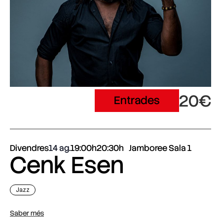
20€
Entrades
Divendres
14 ag.
19:00h
20:30h
Jamboree Sala 1
Cenk Esen
Jazz
Saber més