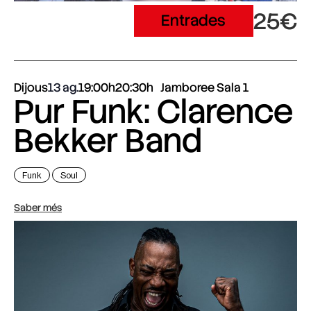
25€
Entrades
Dijous
13 ag.
19:00h
20:30h
Jamboree Sala 1
Pur Funk: Clarence
Bekker Band
Funk
Soul
Saber més