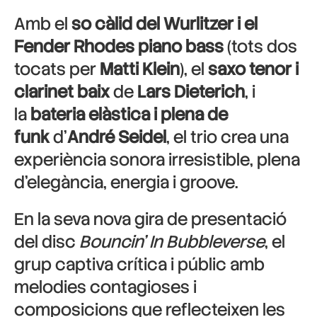
Amb el
so càlid del Wurlitzer i el
Fender Rhodes piano bass
(tots dos
tocats per
Matti Klein
), el
saxo tenor i
clarinet baix
de
Lars Dieterich
, i
la
bateria elàstica i plena de
funk
d’
André Seidel
, el trio crea una
experiència sonora irresistible, plena
d’elegància, energia i groove.
En la seva nova gira de presentació
del disc
Bouncin’ In Bubbleverse
, el
grup captiva crítica i públic amb
melodies contagioses i
composicions que reflecteixen les