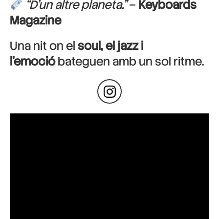
“D’un altre planeta.”
–
Keyboards
Magazine
Una nit on el
soul, el jazz i
l’emoció
bateguen amb un sol ritme.