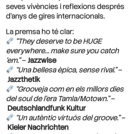
seves vivències i reflexions després
d’anys de gires internacionals.
La premsa ho té clar:
“They deserve to be HUGE
everywhere… make sure you catch
‘em.”
–
Jazzwise
“Una bellesa èpica, sense rival.”
–
Jazzthetik
“Grooveja com en els millors dies
del soul de l’era Tamla/Motown.”
–
Deutschlandfunk Kultur
“Un autèntic virtuós del groove.”
–
Kieler Nachrichten