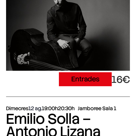
16€
Entrades
Dimecres
12 ag.
19:00h
20:30h
Jamboree Sala 1
Emilio Solla –
Antonio Lizana