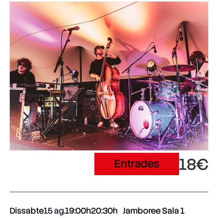
18€
Entrades
Dissabte
15 ag.
19:00h
20:30h
Jamboree Sala 1