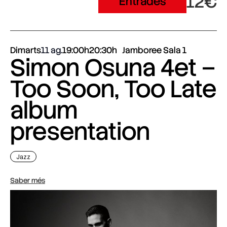
12€
Entrades
Dimarts
11 ag.
19:00h
20:30h
Jamboree Sala 1
Simon Osuna 4et –
Too Soon, Too Late
album
presentation
Jazz
Saber més