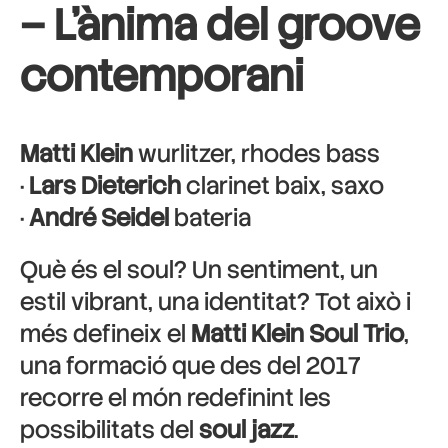
– L’ànima del groove
contemporani
Matti Klein
wurlitzer, rhodes bass
·
Lars Dieterich
clarinet baix, saxo
·
André Seidel
bateria
Què és el soul? Un sentiment, un
estil vibrant, una identitat? Tot això i
més defineix el
Matti Klein Soul Trio
,
una formació que des del 2017
recorre el món redefinint les
possibilitats del
soul jazz
.