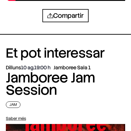
Compartir
Et pot interessar
Dilluns
10 ag.
19:00
Jamboree Sala 1
Jamboree Jam
Session
JAM
Saber més