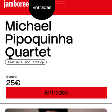
Entradas
Michael
Pipoquinha
Quartet
Brazilian Fusion Jazz Pop
General
25€
Entrades