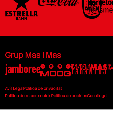
Grup Mas i Mas
Avís Legal
Política de privacitat
Política de xarxes socials
Política de cookies
Canal legal