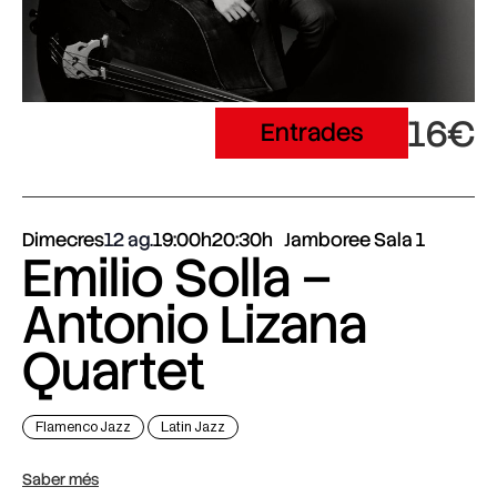
16€
Entrades
Dimecres
12 ag.
19:00h
20:30h
Jamboree Sala 1
Emilio Solla –
Antonio Lizana
Quartet
Flamenco Jazz
Latin Jazz
Saber més