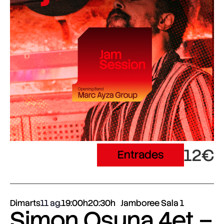
12€
Entrades
Dimarts
11 ag.
19:00h
20:30h
Jamboree Sala 1
Simon Osuna 4et –