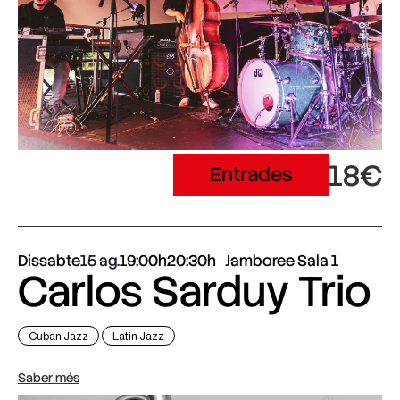
18€
Entrades
Dissabte
15 ag.
19:00h
20:30h
Jamboree Sala 1
Carlos Sarduy Trio
Cuban Jazz
Latin Jazz
Saber més