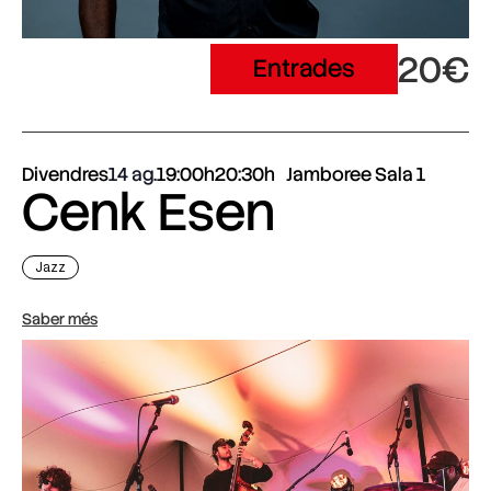
20€
Entrades
Divendres
14 ag.
19:00h
20:30h
Jamboree Sala 1
Cenk Esen
Jazz
Saber més