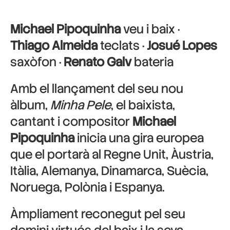
Michael Pipoquinha
veu i baix ·
Thiago Almeida
teclats ·
Josué Lopes
saxòfon ·
Renato Galv
bateria
Amb el llançament del seu nou
àlbum,
Minha Pele
, el baixista,
cantant i compositor
Michael
Pipoquinha
inicia una gira europea
que el portarà al Regne Unit, Àustria,
Itàlia, Alemanya, Dinamarca, Suècia,
Noruega, Polònia i Espanya.
Àmpliament reconegut pel seu