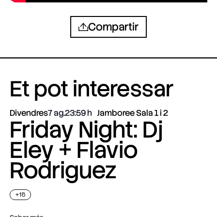
Compartir
Et pot interessar
Divendres
7 ag.
23:59
Jamboree Sala 1 i 2
Friday Night: Dj
Eley + Flavio
Rodriguez
+18