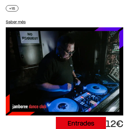
+18
Saber més
12€
Entrades