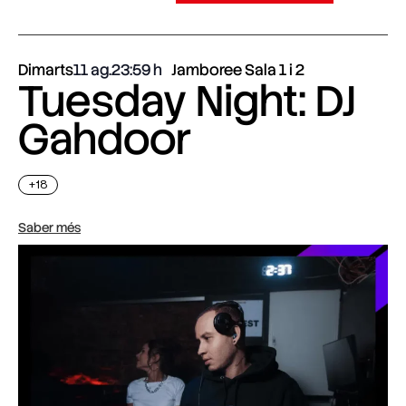
Dimarts
11 ag.
23:59
Jamboree Sala 1 i 2
Tuesday Night: DJ
Gahdoor
+18
Saber més