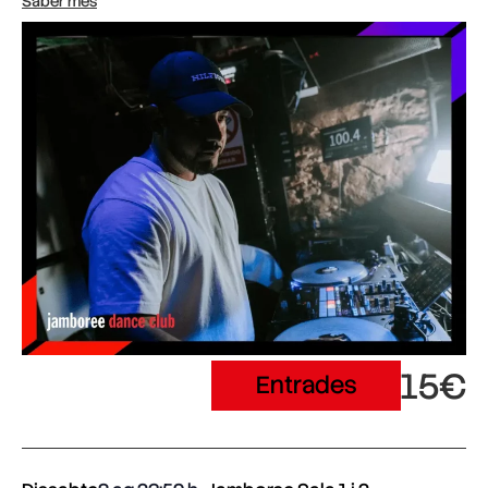
Saber més
15€
Entrades