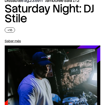
Dissabte
8 ag.
23:59
Jamboree Sala 1 i 2
Saturday Night: DJ
Stile
+18
Saber més