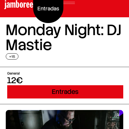
Entradas
Monday Night: DJ
Mastie
+18
General
12€
Entrades