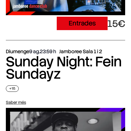
15€
Entrades
Diumenge
9 ag.
23:59
Jamboree Sala 1 i 2
Sunday Night: Fein
Sundayz
+18
Saber més