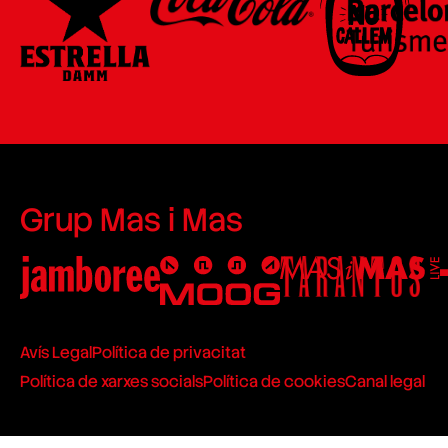
Grup Mas i Mas
Avís Legal
Política de privacitat
Política de xarxes socials
Política de cookies
Canal legal