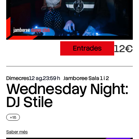
12€
Entrades
Dimecres
12 ag.
23:59
Jamboree Sala 1 i 2
Wednesday Night:
DJ Stile
+18
Saber més