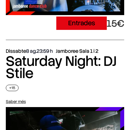
15€
Entrades
Dissabte
8 ag.
23:59
Jamboree Sala 1 i 2
Saturday Night: DJ
Stile
+18
Saber més