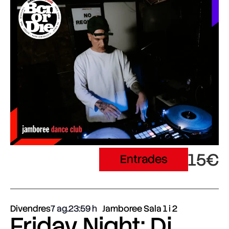
15€
Entrades
Divendres
7 ag.
23:59
Jamboree Sala 1 i 2
Friday Night: Dj