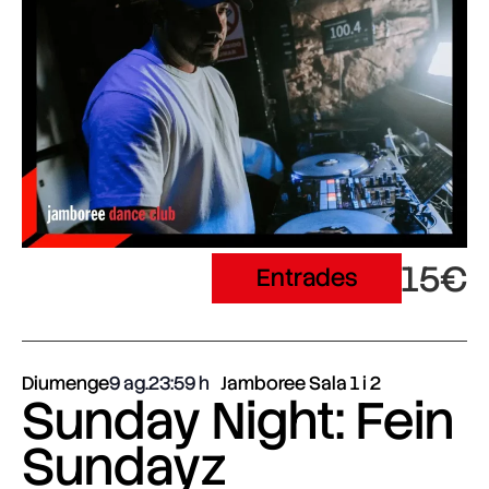
15€
Entrades
Diumenge
9 ag.
23:59
Jamboree Sala 1 i 2
Sunday Night: Fein
Sundayz