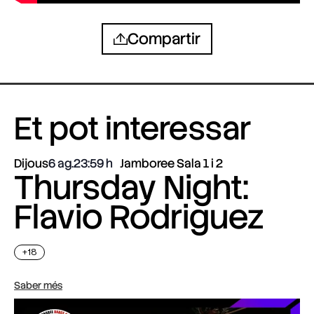
Compartir
Et pot interessar
Dijous
6 ag.
23:59
Jamboree Sala 1 i 2
Thursday Night:
Flavio Rodriguez
+18
Saber més