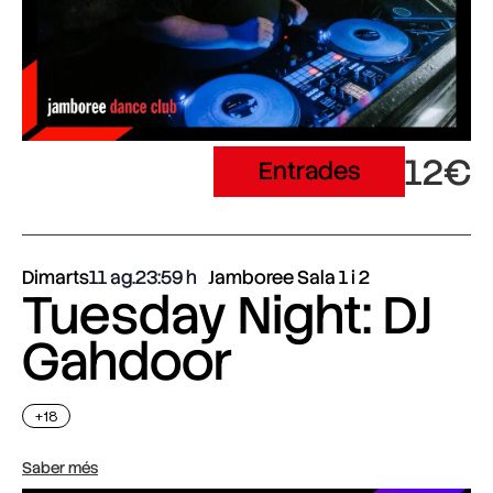
12€
Entrades
Dimarts
11 ag.
23:59
Jamboree Sala 1 i 2
Tuesday Night: DJ
Gahdoor
+18
Saber més