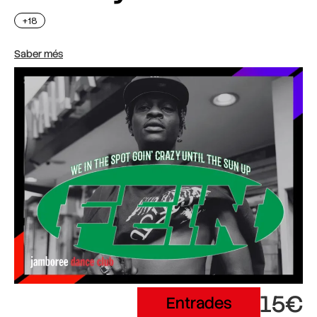
+18
Saber més
15€
Entrades