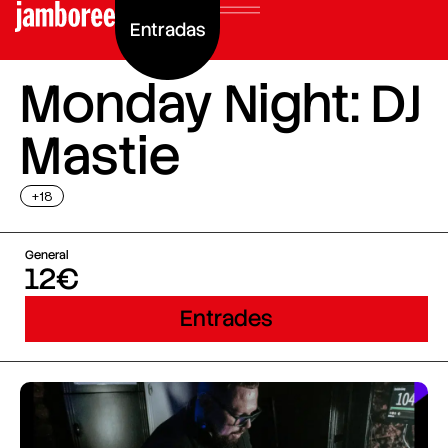
Entradas
Monday Night: DJ
Mastie
+18
General
12€
Entrades