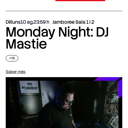
Dilluns
10 ag.
23:59
Jamboree Sala 1 i 2
Monday Night: DJ
Mastie
+18
Saber més