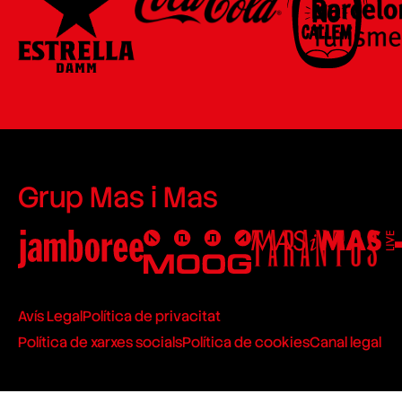
Grup Mas i Mas
Avís Legal
Política de privacitat
Política de xarxes socials
Política de cookies
Canal legal