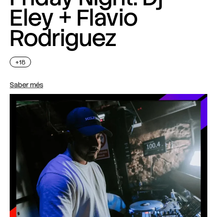
Eley + Flavio
Rodriguez
+18
Saber més