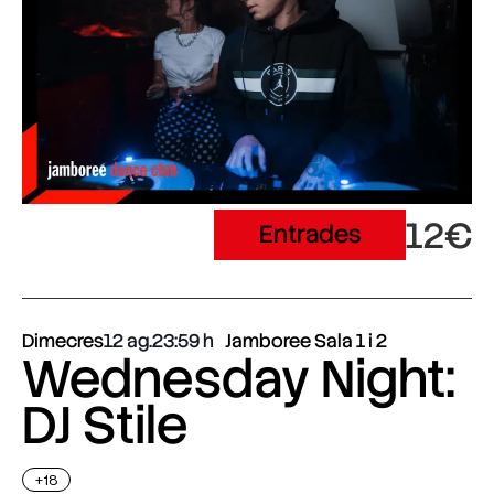
12€
Entrades
Dimecres
12 ag.
23:59
Jamboree Sala 1 i 2
Wednesday Night:
DJ Stile
+18