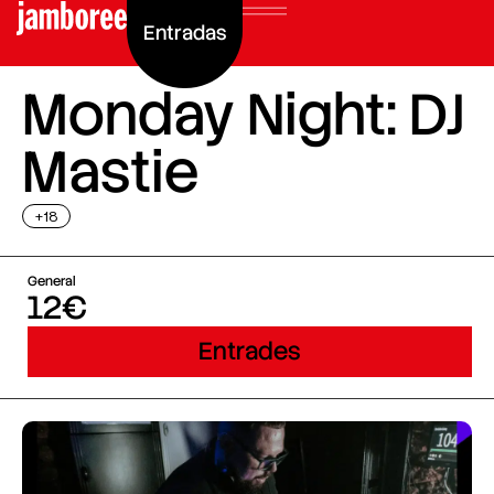
Entradas
Monday Night: DJ
Mastie
+18
General
12€
Entrades