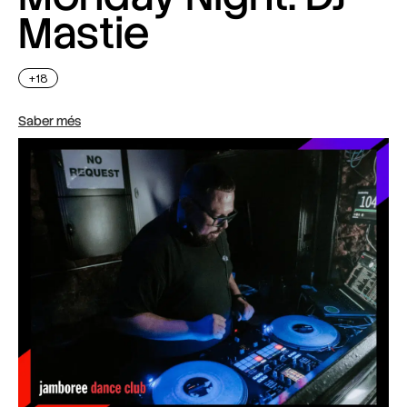
Mastie
+18
Saber més