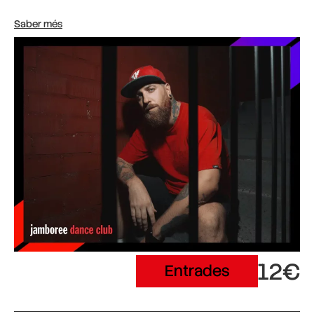
Saber més
12€
Entrades