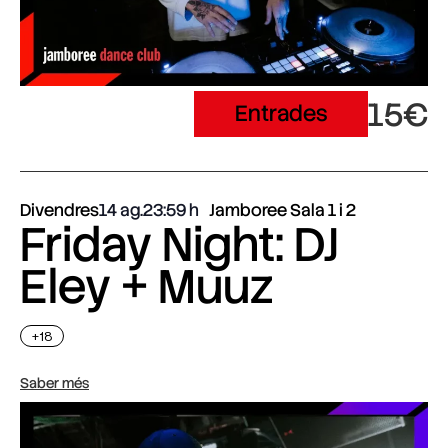
15€
Entrades
Divendres
14 ag.
23:59
Jamboree Sala 1 i 2
Friday Night: DJ
Eley + Muuz
+18
Saber més