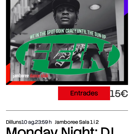
15€
Entrades
Dilluns
10 ag.
23:59
Jamboree Sala 1 i 2
Monday Night: DJ