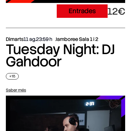
12€
Entrades
Dimarts
11 ag.
23:59
Jamboree Sala 1 i 2
Tuesday Night: DJ
Gahdoor
+18
Saber més