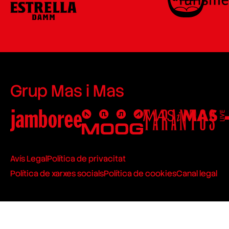
Grup Mas i Mas
Avís Legal
Política de privacitat
Política de xarxes socials
Política de cookies
Canal legal