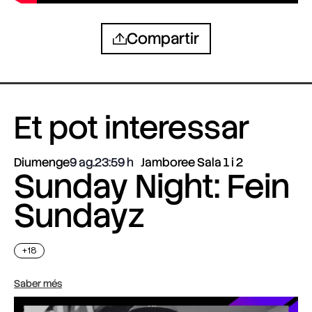
Compartir
Et pot interessar
Diumenge
9 ag.
23:59
Jamboree Sala 1 i 2
Sunday Night: Fein
Sundayz
+18
Saber més