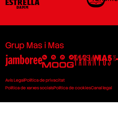
Grup Mas i Mas
Avís Legal
Política de privacitat
Política de xarxes socials
Política de cookies
Canal legal