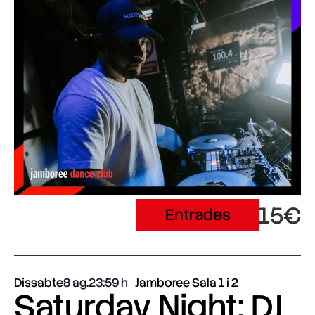
15€
Entrades
Dissabte
8 ag.
23:59
Jamboree Sala 1 i 2
Saturday Night: DJ