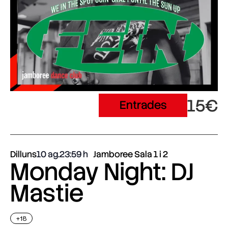
15€
Entrades
Dilluns
10 ag.
23:59
Jamboree Sala 1 i 2
Monday Night: DJ
Mastie
+18