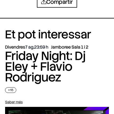
Compartir
Et pot interessar
Divendres
7 ag.
23:59
Jamboree Sala 1 i 2
Friday Night: Dj
Eley + Flavio
Rodriguez
+18
Saber més