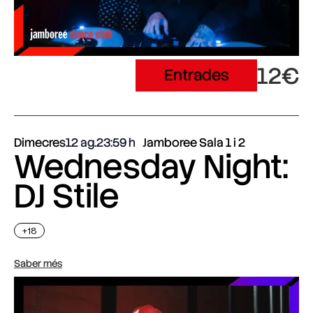
12€
Entrades
Dimecres
12 ag.
23:59
Jamboree Sala 1 i 2
Wednesday Night:
DJ Stile
+18
Saber més