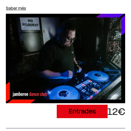
Saber més
12€
Entrades