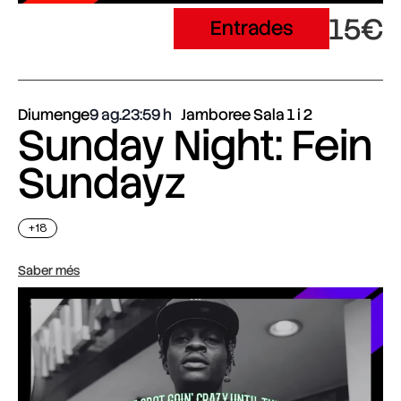
15€
Entrades
Diumenge
9 ag.
23:59
Jamboree Sala 1 i 2
Sunday Night: Fein
Sundayz
+18
Saber més