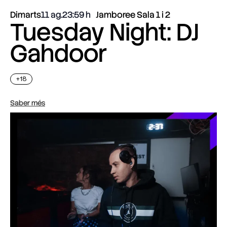
Dimarts
11 ag.
23:59
Jamboree Sala 1 i 2
Tuesday Night: DJ
Gahdoor
+18
Saber més