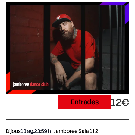
12€
Entrades
Dijous
13 ag.
23:59
Jamboree Sala 1 i 2