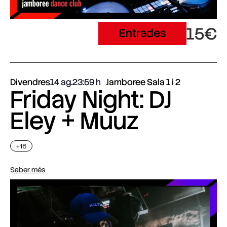
15€
Entrades
Divendres
14 ag.
23:59
Jamboree Sala 1 i 2
Friday Night: DJ
Eley + Muuz
+18
Saber més