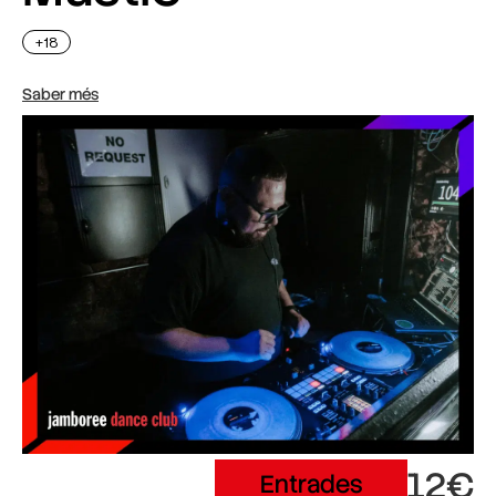
+18
Saber més
12€
Entrades