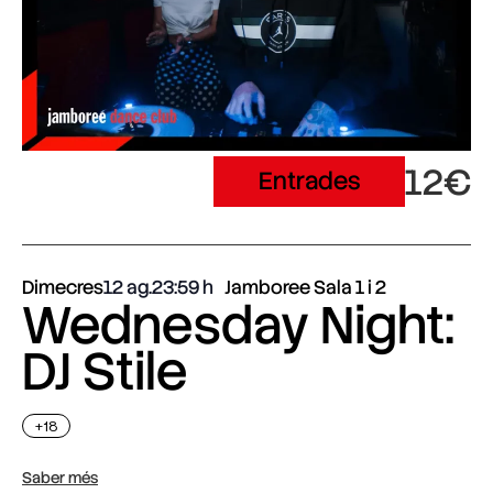
12€
Entrades
Dimecres
12 ag.
23:59
Jamboree Sala 1 i 2
Wednesday Night:
DJ Stile
+18
Saber més