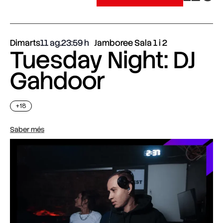
Dimarts
11 ag.
23:59
Jamboree Sala 1 i 2
Tuesday Night: DJ
Gahdoor
+18
Saber més