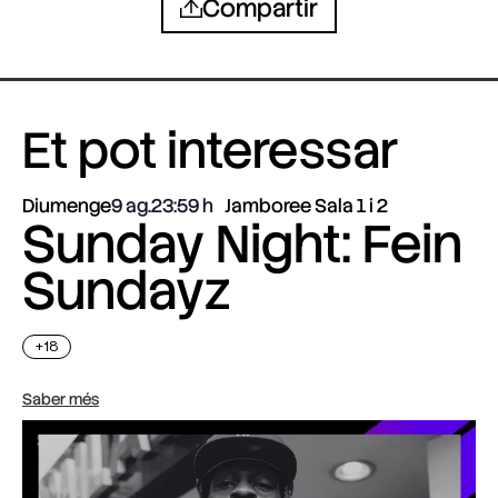
Compartir
Et pot interessar
Diumenge
9 ag.
23:59
Jamboree Sala 1 i 2
Sunday Night: Fein
Sundayz
+18
Saber més