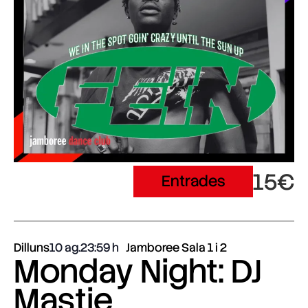
15€
Entrades
Dilluns
10 ag.
23:59
Jamboree Sala 1 i 2
Monday Night: DJ
Mastie